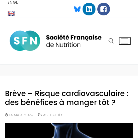
ENGL
Aller
au
contenu
Rechercher :
Brève – Risque cardiovasculaire :
des bénéfices à manger tôt ?
14 MARS 2024
ACTUALITÉS