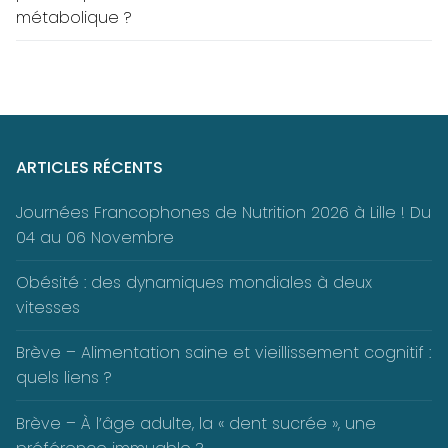
métabolique ?
ARTICLES RÉCENTS
Journées Francophones de Nutrition 2026 à Lille ! Du
04 au 06 Novembre
Obésité : des dynamiques mondiales à deux
vitesses
Brève – Alimentation saine et vieillissement cognitif :
quels liens ?
Brève – À l’âge adulte, la « dent sucrée », une