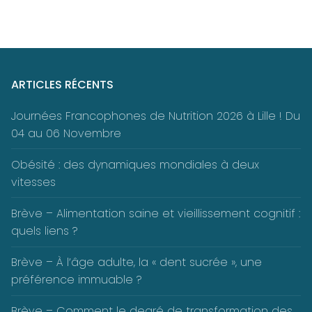
ARTICLES RÉCENTS
Journées Francophones de Nutrition 2026 à Lille ! Du
04 au 06 Novembre
Obésité : des dynamiques mondiales à deux
vitesses
Brève – Alimentation saine et vieillissement cognitif :
quels liens ?
Brève – À l’âge adulte, la « dent sucrée », une
préférence immuable ?
Brève – Comment le degré de transformation des