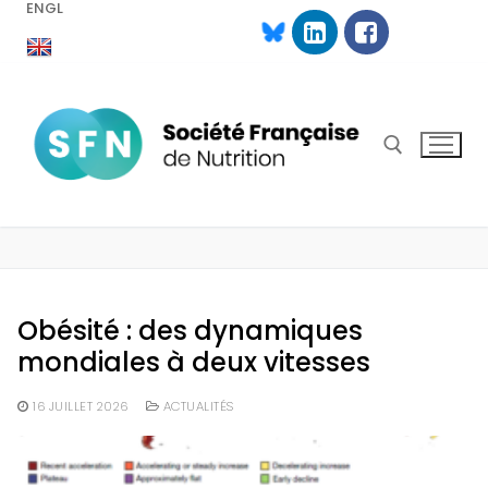
ENGL
Aller
au
contenu
Rechercher :
Obésité : des dynamiques
mondiales à deux vitesses
16 JUILLET 2026
ACTUALITÉS