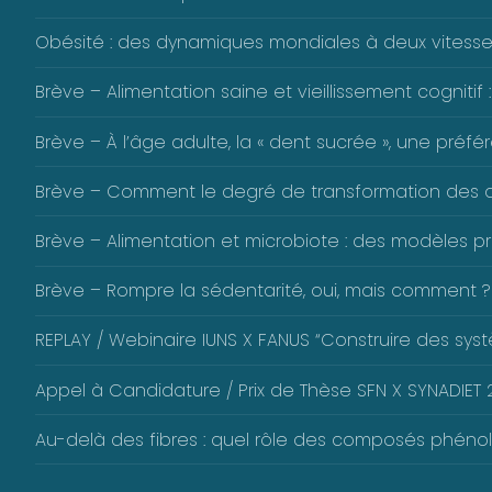
Obésité : des dynamiques mondiales à deux vitess
Brève – Alimentation saine et vieillissement cognitif :
Brève – À l’âge adulte, la « dent sucrée », une pré
Brève – Comment le degré de transformation des alim
Brève – Alimentation et microbiote : des modèles pré
Brève – Rompre la sédentarité, oui, mais comment ?
REPLAY / Webinaire IUNS X FANUS “Construire des systè
Appel à Candidature / Prix de Thèse SFN X SYNADIET 2
Au-delà des fibres : quel rôle des composés phéno