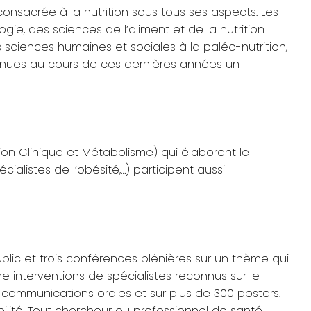
consacrée à la nutrition sous tous ses aspects. Les
logie, des sciences de l’aliment et de la nutrition
s sciences humaines et sociales à la paléo-nutrition,
evenues au cours de ces dernières années un
ion Clinique et Métabolisme)
qui élaborent le
ialistes de l’obésité,…) participent aussi
lic et trois conférences plénières sur un thème qui
re interventions de spécialistes reconnus sur le
communications orales et sur plus de 300 posters.
ilité. Tout chercheur ou professionnel de santé