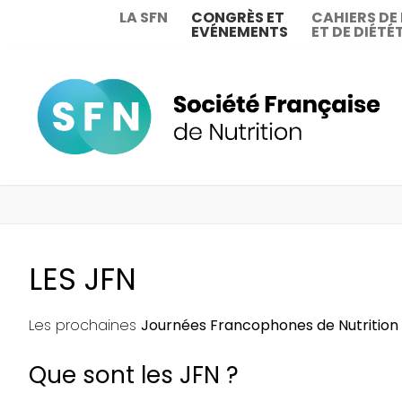
Aller
LA SFN
CONGRÈS ET
CAHIERS DE
EVÉNEMENTS
ET DE DIÉTÉ
au
contenu
LES JFN
Les prochaines
Journées Francophones de Nutrition
Que sont les JFN ?