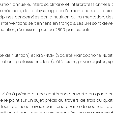
ion annuelle, interdisciplinaire et interprofessionnelle 
on médicale, de la physiologie de l’alimentation, de la bio
iplines concernées par la nutrition ou l’alimentation, de
s interventions se tiennent en français. Les JFN sont d
rition, réunissant plus de 2800 participants.
e de Nutrition) et la
SFNCM (Société Francophone Nutrit
ions professionnelles (diététiciens, physiologistes, spéc
nvités à présenter une conférence ouverte au grand pub
 le point sur un sujet précis au travers de trois ou quat
leurs derniers travaux dans une dizaine de séances de 
osition et dans des ateliers organisés sous sa responsab