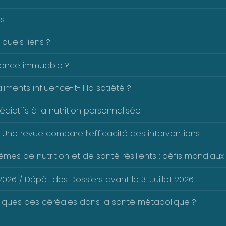
es
 quels liens ?
férence immuable ?
ents influence-t-il la satiété ?
dictifs à la nutrition personnalisée
 Une revue compare l’efficacité des interventions
mes de nutrition et de santé résilients : défis mondiaux 
026 / Dépôt des Dossiers avant le 31 Juillet 2026
liques des céréales dans la santé métabolique ?