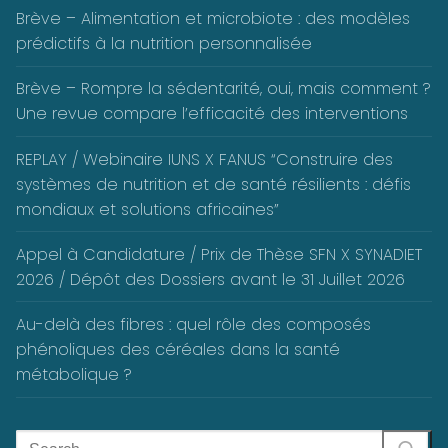
Brève – Alimentation et microbiote : des modèles
prédictifs à la nutrition personnalisée
Brève – Rompre la sédentarité, oui, mais comment ?
Une revue compare l’efficacité des interventions
REPLAY / Webinaire IUNS X FANUS “Construire des
systèmes de nutrition et de santé résilients : défis
mondiaux et solutions africaines”
Appel à Candidature / Prix de Thèse SFN X SYNADIET
2026 / Dépôt des Dossiers avant le 31 Juillet 2026
Au-delà des fibres : quel rôle des composés
phénoliques des céréales dans la santé
métabolique ?
Rechercher