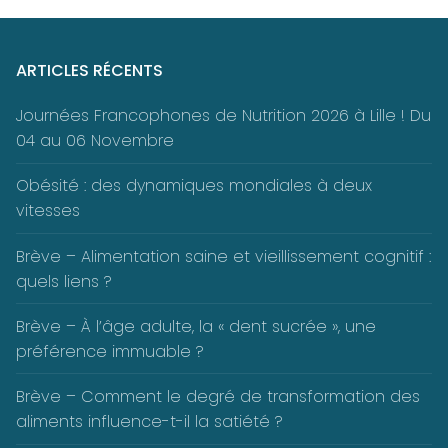
ARTICLES RÉCENTS
Journées Francophones de Nutrition 2026 à Lille ! Du
04 au 06 Novembre
Obésité : des dynamiques mondiales à deux
vitesses
Brève – Alimentation saine et vieillissement cognitif :
quels liens ?
Brève – À l’âge adulte, la « dent sucrée », une
préférence immuable ?
Brève – Comment le degré de transformation des
aliments influence-t-il la satiété ?