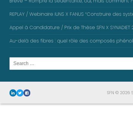
Brève – Rompre la sédentarité, oui, mais comment ?
REPLAY / Webinaire IUNS X FANUS “Construire des systè
Appel à Candidature / Prix de Thèse SFN X SYNADIET 2
Au-delà des fibres : quel rôle des composés phéno
Rechercher
:
SFN © 2026 