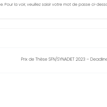
Pour la voir, veuillez saisir votre mot de passe ci-desso
Next
Prix de Thèse SFN/SYNADIET 2023 – Deadline 3
post: