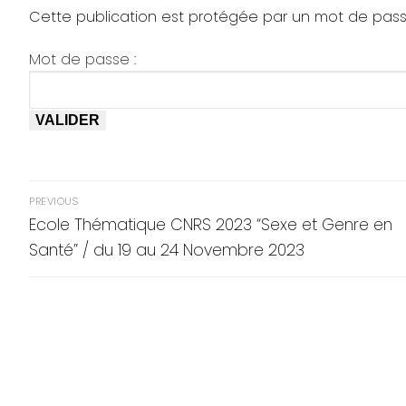
Cette publication est protégée par un mot de passe. 
Mot de passe :
Navigation
PREVIOUS
de
Previous
Ecole Thématique CNRS 2023 “Sexe et Genre en
post:
Santé” / du 19 au 24 Novembre 2023
l’article