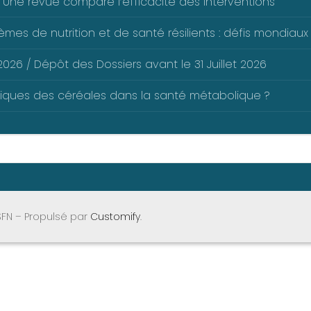
 Une revue compare l’efficacité des interventions
mes de nutrition et de santé résilients : défis mondiaux 
026 / Dépôt des Dossiers avant le 31 Juillet 2026
liques des céréales dans la santé métabolique ?
SFN – Propulsé par
Customify
.