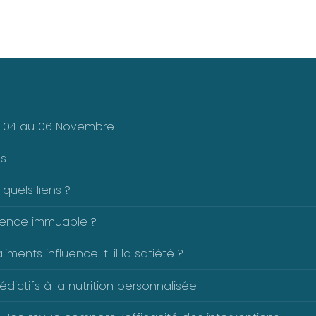
Du 04 au 06 Novembre
es
 quels liens ?
férence immuable ?
ents influence-t-il la satiété ?
dictifs à la nutrition personnalisée