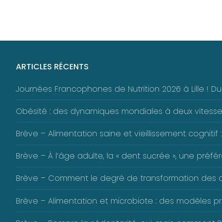
ARTICLES RÉCENTS
Journées Francophones de Nutrition 2026 à Lille ! 
Obésité : des dynamiques mondiales à deux vitess
Brève – Alimentation saine et vieillissement cognitif :
Brève – À l’âge adulte, la « dent sucrée », une pré
Brève – Comment le degré de transformation des alim
Brève – Alimentation et microbiote : des modèles pré