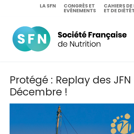
Aller
LA SFN
CONGRÈS ET
CAHIERS DE
EVÉNEMENTS
ET DE DIÉTÉ
au
contenu
Protégé : Replay des JFN
Décembre !