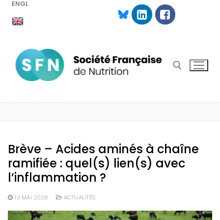
ENGL
Aller
au
contenu
Rechercher :
Brève – Acides aminés à chaîne
ramifiée : quel(s) lien(s) avec
l’inflammation ?
13 MAI 2026
ACTUALITÉS