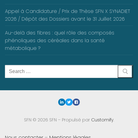
Appel à Candidature / Prix de Thèse SFN X SYNADIET
2026 / Dépôt des Dossiers avant le 31 Juillet 2026
Au-delà des fibres : quel rôle des composés
phénoliques des céréales dans la santé
métabolique ?
Rechercher
:
SFN © 2026 SFN – Propulsé par
Customify
.
Nous contacter
–
Mentions légales