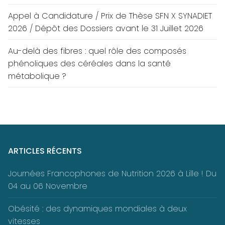
Appel à Candidature / Prix de Thèse SFN X SYNADIET
2026 / Dépôt des Dossiers avant le 31 Juillet 2026
Au-delà des fibres : quel rôle des composés
phénoliques des céréales dans la santé
métabolique ?
ARTICLES RÉCENTS
Journées Francophones de Nutrition 2026 à Lille ! Du
04 au 06 Novembre
Obésité : des dynamiques mondiales à deux
vitesses