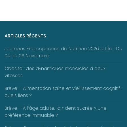
ARTICLES RÉCENTS
Journées Francophones de Nutrition 2026 à Lille ! Du
04 au 06 Novembre
Obésité : des dynamiques mondiales à deux
vitesses
Brève – Alimentation saine et vieillissement cognitif :
quels liens ?
Brève – À l’âge adulte, la « dent sucrée », une
préférence immuable ?