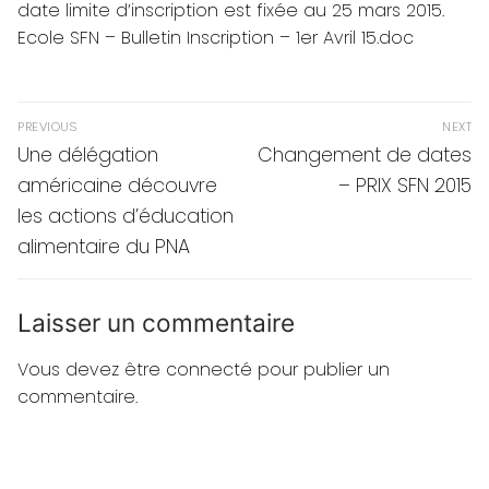
date limite d’inscription est fixée au 25 mars 2015.
Ecole SFN – Bulletin Inscription – 1er Avril 15.doc
Navigation
PREVIOUS
NEXT
de
Previous
Next
Une délégation
Changement de dates
post:
post:
l’article
américaine découvre
– PRIX SFN 2015
les actions d’éducation
alimentaire du PNA
Laisser un commentaire
Vous devez
être connecté
pour publier un
commentaire.