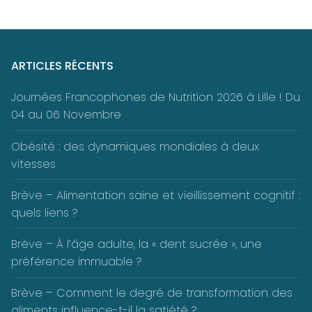
ARTICLES RÉCENTS
Journées Francophones de Nutrition 2026 à Lille ! Du
04 au 06 Novembre
Obésité : des dynamiques mondiales à deux
vitesses
Brève – Alimentation saine et vieillissement cognitif :
quels liens ?
Brève – À l’âge adulte, la « dent sucrée », une
préférence immuable ?
Brève – Comment le degré de transformation des
aliments influence-t-il la satiété ?