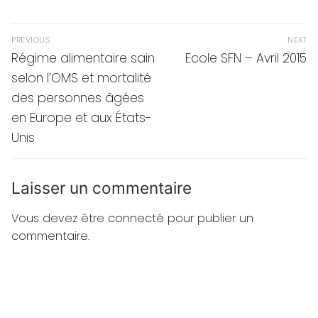
Navigation
PREVIOUS
NEXT
de
Previous
Next
Régime alimentaire sain
Ecole SFN – Avril 2015
post:
post:
l’article
selon l’OMS et mortalité
des personnes âgées
en Europe et aux États-
Unis
Laisser un commentaire
Vous devez
être connecté
pour publier un
commentaire.