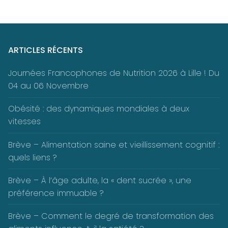
ARTICLES RÉCENTS
Journées Francophones de Nutrition 2026 à Lille ! Du
04 au 06 Novembre
Obésité : des dynamiques mondiales à deux
vitesses
Brève – Alimentation saine et vieillissement cognitif :
quels liens ?
Brève – À l’âge adulte, la « dent sucrée », une
préférence immuable ?
Brève – Comment le degré de transformation des