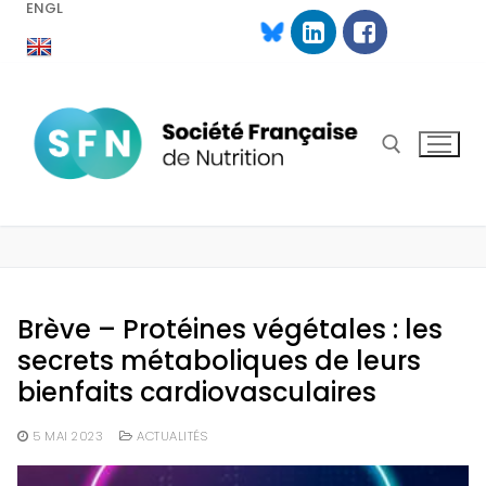
ENGL
Aller
au
contenu
Rechercher :
Brève – Protéines végétales : les
secrets métaboliques de leurs
bienfaits cardiovasculaires
5 MAI 2023
ACTUALITÉS