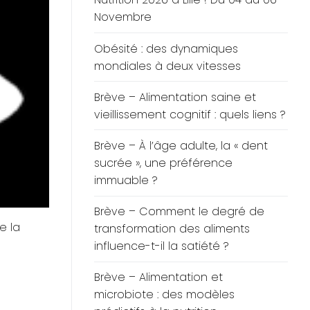
Novembre
Obésité : des dynamiques
mondiales à deux vitesses
Brève – Alimentation saine et
vieillissement cognitif : quels liens ?
Brève – À l’âge adulte, la « dent
sucrée », une préférence
immuable ?
Brève – Comment le degré de
e la
transformation des aliments
influence-t-il la satiété ?
Brève – Alimentation et
microbiote : des modèles