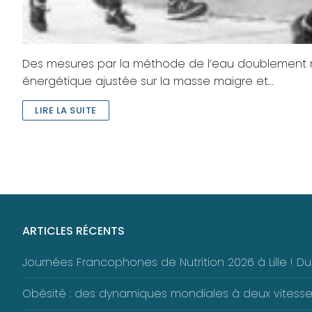
Des mesures par la méthode de l’eau doublement m
énergétique ajustée sur la masse maigre et…
LIRE LA SUITE
ARTICLES RÉCENTS
Journées Francophones de Nutrition 2026 à Lille ! 
Obésité : des dynamiques mondiales à deux vitess