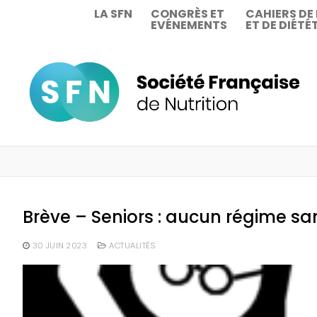
Aller
LA SFN
CONGRÈS ET
CAHIERS DE
EVÉNEMENTS
ET DE DIÉTÉ
au
contenu
Brève – Seniors : aucun régime sa
30 JUIN 2023
ACTUALITÉS