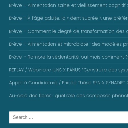
Brève – Alimentation saine et vieillissement cognitif :
Brève – À l’âge adulte, la « dent sucrée », une pré
Brève – Comment le degré de transformation des alim
Brève – Alimentation et microbiote : des modèles pré
Brève – Rompre la sédentarité, oui, mais comment ?
REPLAY / Webinaire IUNS X FANUS “Construire des systè
Appel à Candidature / Prix de Thèse SFN X SYNADIET 2
Au-delà des fibres : quel rôle des composés phéno
Rechercher
: