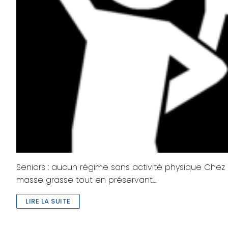
Seniors : aucun régime sans activité physique Chez 
masse grasse tout en préservant…
LIRE LA SUITE