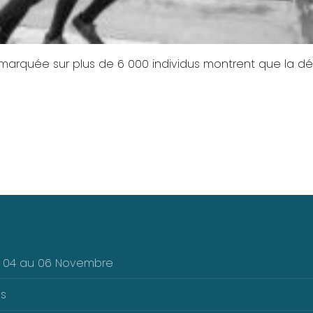
arquée sur plus de 6 000 individus montrent que la d
Du 04 au 06 Novembre
es