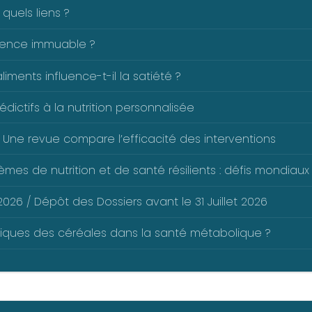
 quels liens ?
férence immuable ?
ents influence-t-il la satiété ?
dictifs à la nutrition personnalisée
 Une revue compare l’efficacité des interventions
mes de nutrition et de santé résilients : défis mondiaux 
026 / Dépôt des Dossiers avant le 31 Juillet 2026
liques des céréales dans la santé métabolique ?