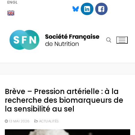
ENGL
Aller
au
contenu
Rechercher :
Brève – Pression artérielle : à la
recherche des biomarqueurs de
la sensibilité au sel
13 MAI 2026
ACTUALITÉS