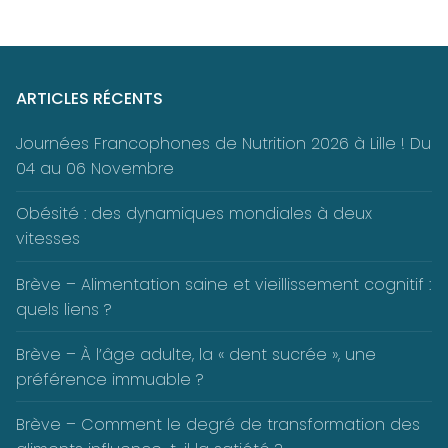
ARTICLES RÉCENTS
Journées Francophones de Nutrition 2026 à Lille ! Du
04 au 06 Novembre
Obésité : des dynamiques mondiales à deux
vitesses
Brève – Alimentation saine et vieillissement cognitif :
quels liens ?
Brève – À l’âge adulte, la « dent sucrée », une
préférence immuable ?
Brève – Comment le degré de transformation des