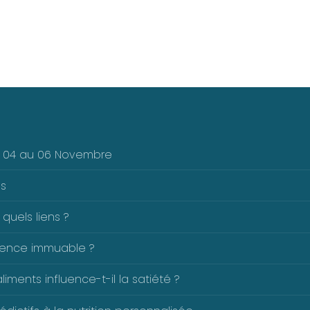
Du 04 au 06 Novembre
es
 quels liens ?
férence immuable ?
ents influence-t-il la satiété ?