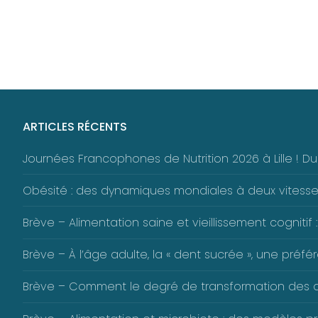
ARTICLES RÉCENTS
Journées Francophones de Nutrition 2026 à Lille ! 
Obésité : des dynamiques mondiales à deux vitess
Brève – Alimentation saine et vieillissement cognitif :
Brève – À l’âge adulte, la « dent sucrée », une pré
Brève – Comment le degré de transformation des alim