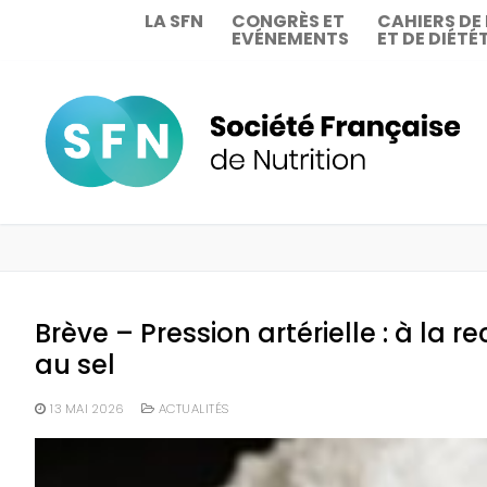
Aller
LA SFN
CONGRÈS ET
CAHIERS DE
EVÉNEMENTS
ET DE DIÉTÉ
au
contenu
Brève – Pression artérielle : à la 
au sel
13 MAI 2026
ACTUALITÉS