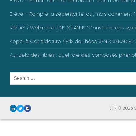
Brève – Alimentation et microbiote : des modèles pré
Brève – Rompre la sédentarité, oui, mais comment ?
REPLAY / Webinaire IUNS X FANUS “Construire des systè
Appel à Candidature / Prix de Thèse SFN X SYNADIET 2
Au-delà des fibres : quel rôle des composés phéno
Rechercher
:
SFN © 2026 