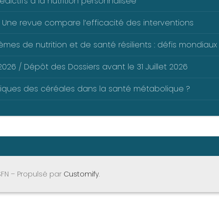
dictifs à la nutrition personnalisée
 Une revue compare l’efficacité des interventions
mes de nutrition et de santé résilients : défis mondiaux 
026 / Dépôt des Dossiers avant le 31 Juillet 2026
liques des céréales dans la santé métabolique ?
SFN – Propulsé par
Customify
.