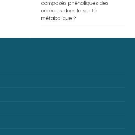
composés phénoliques des
céréales dans la santé
métabolique ?