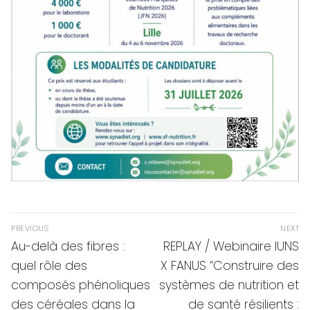
Navigation
PREVIOUS
NEXT
de
Previous
Next
Au-delà des fibres :
REPLAY / Webinaire IUNS
post:
post:
l’article
quel rôle des
X FANUS “Construire des
composés phénoliques
systèmes de nutrition et
des céréales dans la
de santé résilients :