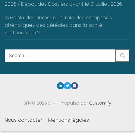
2026 / Dépôt des Dossiers avant le 31 Juillet 2026
Au-delà des fibres : quel rôle des composés
phénoliques des céréales dans la santé
métabolique ?
Rechercher
:
SFN © 2026 SFN – Propulsé par
Customify
.
Nous contacter
–
Mentions légales