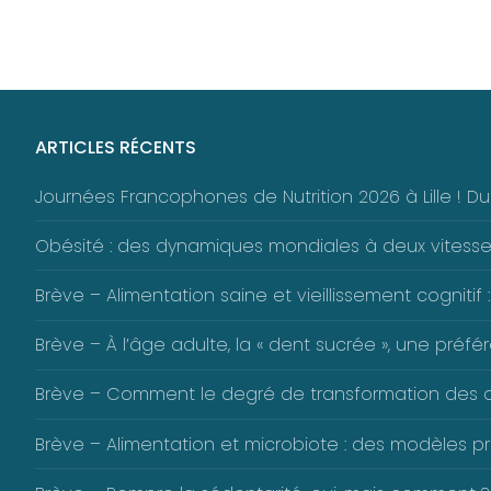
ARTICLES RÉCENTS
Journées Francophones de Nutrition 2026 à Lille ! 
Obésité : des dynamiques mondiales à deux vitess
Brève – Alimentation saine et vieillissement cognitif :
Brève – À l’âge adulte, la « dent sucrée », une pré
Brève – Comment le degré de transformation des alim
Brève – Alimentation et microbiote : des modèles pré