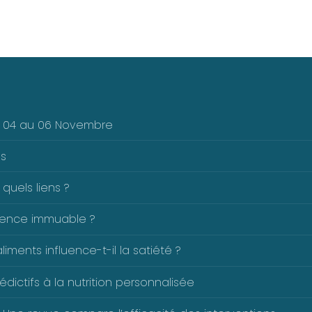
Du 04 au 06 Novembre
es
 quels liens ?
férence immuable ?
ents influence-t-il la satiété ?
dictifs à la nutrition personnalisée