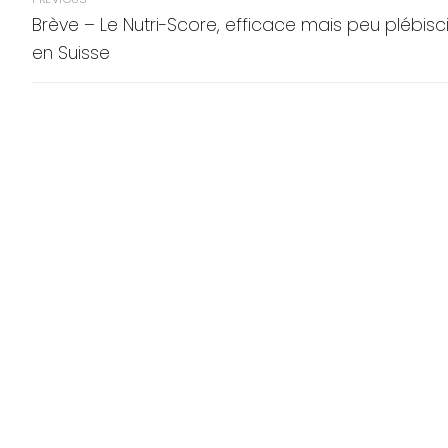
de
Previous
Brève – Le Nutri-Score, efficace mais peu plébisc
post:
en Suisse
l’article