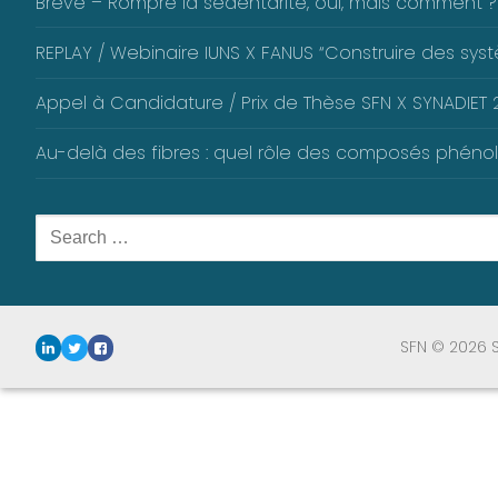
Brève – Rompre la sédentarité, oui, mais comment ?
REPLAY / Webinaire IUNS X FANUS “Construire des systè
Appel à Candidature / Prix de Thèse SFN X SYNADIET 2
Au-delà des fibres : quel rôle des composés phéno
Rechercher
:
SFN © 2026 