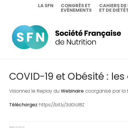
Aller
LA SFN
CONGRÈS ET
CAHIERS DE
EVÉNEMENTS
ET DE DIÉTÉ
au
contenu
COVID-19 et Obésité : les
Visionnez le Replay du
Webinaire
coorganisé par la
Téléchargez
https://bit.ly/3dGol8Z
Navigation
PREVIOUS