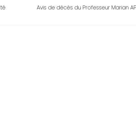
Next
ité
Avis de décès du Professeur Marian A
post: