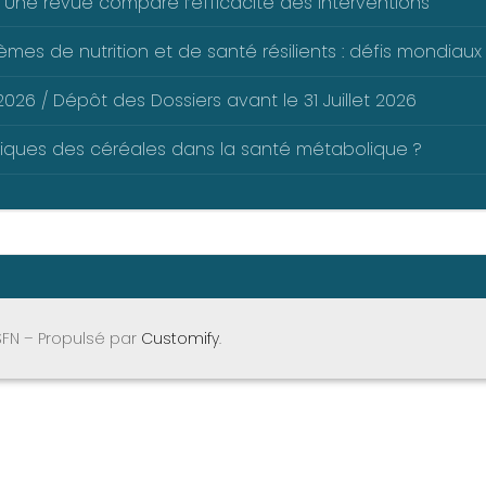
 Une revue compare l’efficacité des interventions
mes de nutrition et de santé résilients : défis mondiaux 
026 / Dépôt des Dossiers avant le 31 Juillet 2026
liques des céréales dans la santé métabolique ?
SFN – Propulsé par
Customify
.