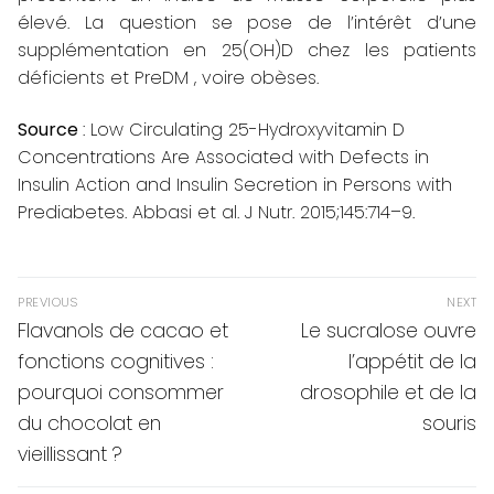
élevé. La question se pose de l’intérêt d’une
supplémentation en 25(OH)D chez les patients
déficients et PreDM , voire obèses.
Source
: Low Circulating 25-Hydroxyvitamin D
Concentrations Are Associated with Defects in
Insulin Action and Insulin Secretion in Persons with
Prediabetes. Abbasi et al.
J Nutr
. 2015;145:714–9.
Navigation
PREVIOUS
NEXT
de
Previous
Next
Flavanols de cacao et
Le sucralose ouvre
post:
post:
l’article
fonctions cognitives :
l’appétit de la
pourquoi consommer
drosophile et de la
du chocolat en
souris
vieillissant ?