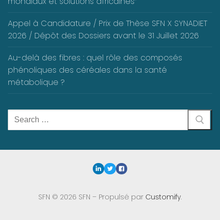
mondiaux et solutions africaines”
Appel à Candidature / Prix de Thèse SFN X SYNADIET
2026 / Dépôt des Dossiers avant le 31 Juillet 2026
Au-delà des fibres : quel rôle des composés
phénoliques des céréales dans la santé
métabolique ?
Rechercher
:
SFN © 2026 SFN – Propulsé par
Customify
.