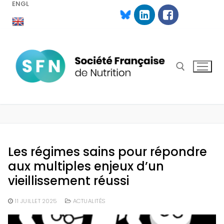
ENGL
Aller
au
contenu
Rechercher :
Les régimes sains pour répondre
aux multiples enjeux d’un
vieillissement réussi
11 JUILLET 2025
ACTUALITÉS