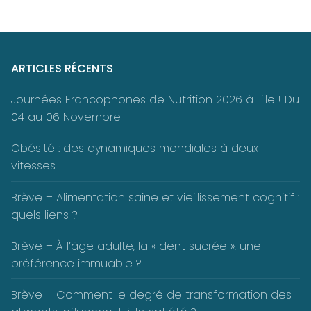
ARTICLES RÉCENTS
Journées Francophones de Nutrition 2026 à Lille ! Du
04 au 06 Novembre
Obésité : des dynamiques mondiales à deux
vitesses
Brève – Alimentation saine et vieillissement cognitif :
quels liens ?
Brève – À l’âge adulte, la « dent sucrée », une
préférence immuable ?
Brève – Comment le degré de transformation des