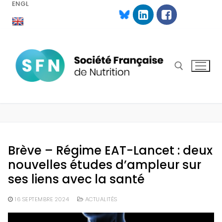
ENGL
Aller
au
contenu
Rechercher :
Brève – Régime EAT-Lancet : deux
nouvelles études d’ampleur sur
ses liens avec la santé
16 SEPTEMBRE 2024
ACTUALITÉS