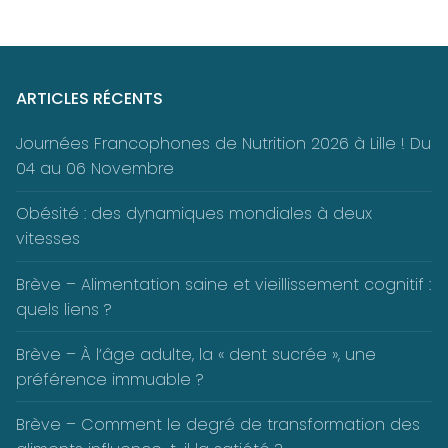
ARTICLES RÉCENTS
Journées Francophones de Nutrition 2026 à Lille ! Du
04 au 06 Novembre
Obésité : des dynamiques mondiales à deux
vitesses
Brève – Alimentation saine et vieillissement cognitif :
quels liens ?
Brève – À l’âge adulte, la « dent sucrée », une
préférence immuable ?
Brève – Comment le degré de transformation des