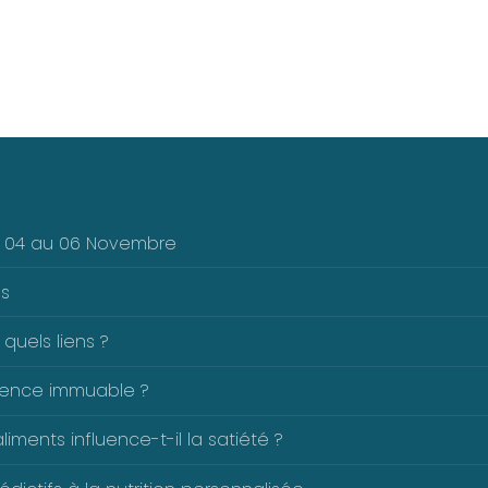
Du 04 au 06 Novembre
es
 quels liens ?
férence immuable ?
ents influence-t-il la satiété ?