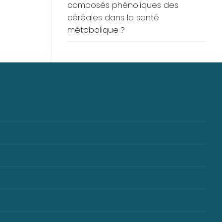
composés phénoliques des
céréales dans la santé
métabolique ?