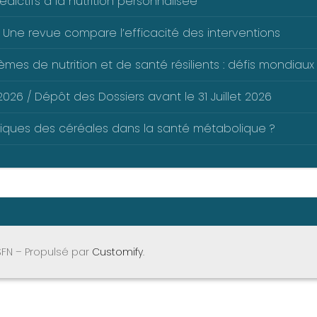
dictifs à la nutrition personnalisée
 Une revue compare l’efficacité des interventions
mes de nutrition et de santé résilients : défis mondiaux 
026 / Dépôt des Dossiers avant le 31 Juillet 2026
liques des céréales dans la santé métabolique ?
SFN – Propulsé par
Customify
.