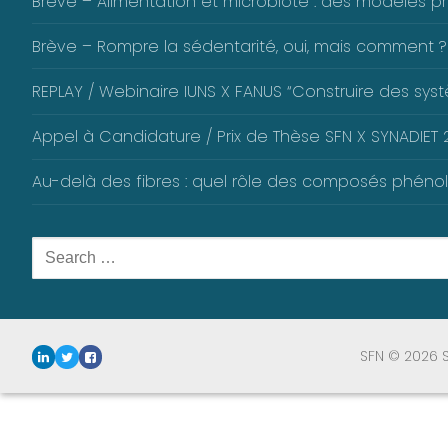
Brève – Alimentation et microbiote : des modèles pré
Brève – Rompre la sédentarité, oui, mais comment ?
REPLAY / Webinaire IUNS X FANUS “Construire des systè
Appel à Candidature / Prix de Thèse SFN X SYNADIET 2
Au-delà des fibres : quel rôle des composés phéno
Rechercher
:
SFN © 2026 