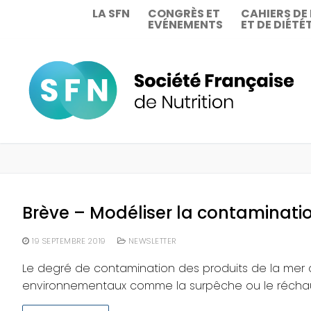
Aller
LA SFN
CONGRÈS ET
CAHIERS DE
EVÉNEMENTS
ET DE DIÉTÉ
au
contenu
Brève – Modéliser la contaminat
19 SEPTEMBRE 2019
NEWSLETTER
Le degré de contamination des produits de la mer
environnementaux comme la surpêche ou le récha