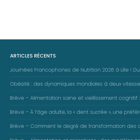
ARTICLES RÉCENTS
Journées Francophones de Nutrition 2026 à Lille ! 
Obésité : des dynamiques mondiales à deux vitess
Brève – Alimentation saine et vieillissement cognitif :
Brève – À l’âge adulte, la « dent sucrée », une pré
Brève – Comment le degré de transformation des alim