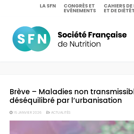
Aller
LA SFN
CONGRÈS ET
CAHIERS DE
EVÉNEMENTS
ET DE DIÉTÉ
au
contenu
Brève – Maladies non transmissibles
déséquilibré par l’urbanisation
15 JANVIER 2026
ACTUALITÉS