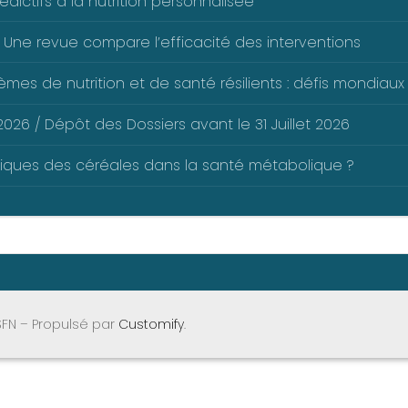
dictifs à la nutrition personnalisée
 Une revue compare l’efficacité des interventions
mes de nutrition et de santé résilients : défis mondiaux 
026 / Dépôt des Dossiers avant le 31 Juillet 2026
liques des céréales dans la santé métabolique ?
SFN – Propulsé par
Customify
.