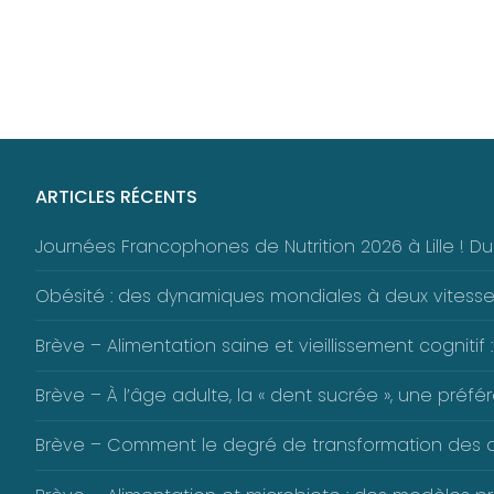
ARTICLES RÉCENTS
Journées Francophones de Nutrition 2026 à Lille ! 
Obésité : des dynamiques mondiales à deux vitess
Brève – Alimentation saine et vieillissement cognitif :
Brève – À l’âge adulte, la « dent sucrée », une pré
Brève – Comment le degré de transformation des alim