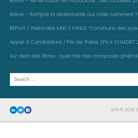
Brève – Alimentation et microbiote : des modèles pré
Brève – Rompre la sédentarité, oui, mais comment ?
REPLAY / Webinaire IUNS X FANUS “Construire des systè
Appel à Candidature / Prix de Thèse SFN X SYNADIET 2
Au-delà des fibres : quel rôle des composés phéno
Rechercher
:
SFN © 2026 