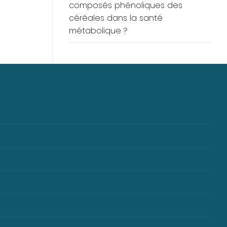
composés phénoliques des
céréales dans la santé
métabolique ?