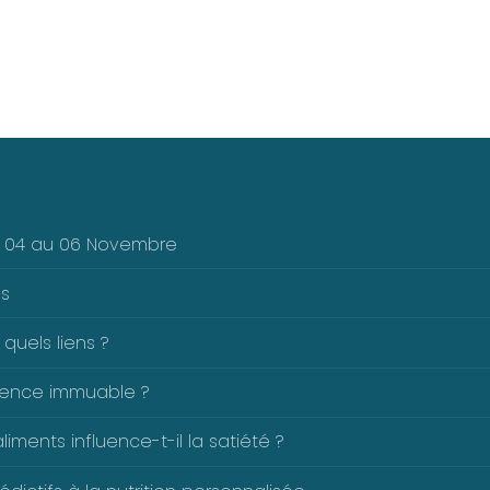
Du 04 au 06 Novembre
es
 quels liens ?
férence immuable ?
ents influence-t-il la satiété ?