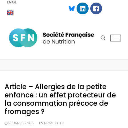
ENGL
Aller
au
contenu
Rechercher :
Article – Allergies de la petite
enfance : un effet protecteur de
la consommation précoce de
fromages ?
23 JANVIER 2019
NEWSLETTER