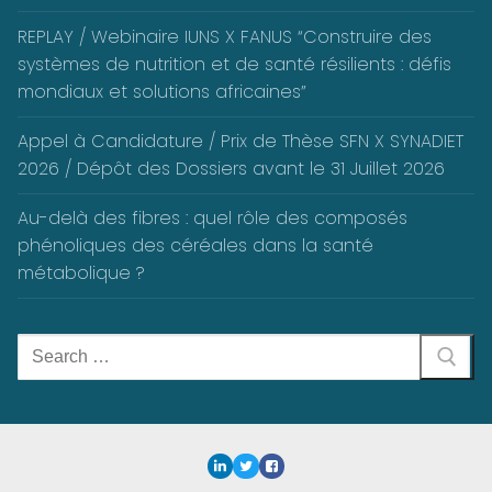
REPLAY / Webinaire IUNS X FANUS “Construire des
systèmes de nutrition et de santé résilients : défis
mondiaux et solutions africaines”
Appel à Candidature / Prix de Thèse SFN X SYNADIET
2026 / Dépôt des Dossiers avant le 31 Juillet 2026
Au-delà des fibres : quel rôle des composés
phénoliques des céréales dans la santé
métabolique ?
Rechercher
: