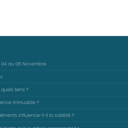
Du 04 au 06 Novembre
es
 quels liens ?
férence immuable ?
ents influence-t-il la satiété ?