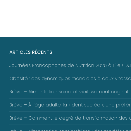
ARTICLES RÉCENTS
Journées Francophones de Nutrition 2026 à Lille ! 
Obésité : des dynamiques mondiales à deux vitess
Brève – Alimentation saine et vieillissement cognitif :
Brève – À l’âge adulte, la « dent sucrée », une pré
Brève – Comment le degré de transformation des alim