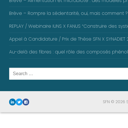
Brève – Alimentation et microbiote : des modèles pré
Brève – Rompre la sédentarité, oui, mais comment ?
REPLAY / Webinaire IUNS X FANUS “Construire des systè
Appel à Candidature / Prix de Thèse SFN X SYNADIET 2
Au-delà des fibres : quel rôle des composés phéno
Rechercher
:
SFN © 2026 