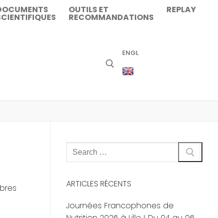
DOCUMENTS
OUTILS ET
REPLAY
SCIENTIFIQUES
RECOMMANDATIONS
ENGL
Rechercher
:
ARTICLES RÉCENTS
ibres
Journées Francophones de
Nutrition 2026 à Lille ! Du 04 au 06