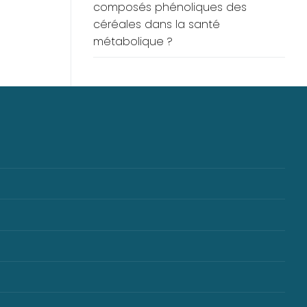
composés phénoliques des
céréales dans la santé
métabolique ?