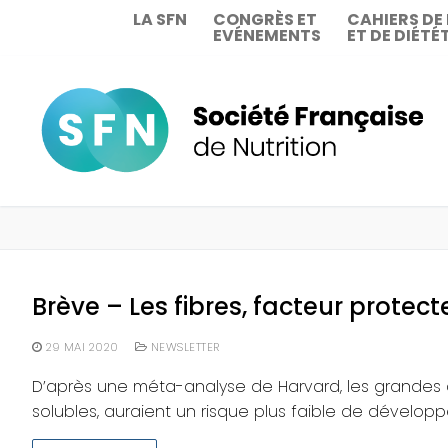
Aller
LA SFN
CONGRÈS ET
CAHIERS DE
EVÉNEMENTS
ET DE DIÉTÉ
au
contenu
Brève – Les fibres, facteur protec
29 MAI 2020
NEWSLETTER
D’après une méta-analyse de Harvard, les grandes c
solubles, auraient un risque plus faible de dévelop