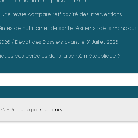
dictifs à la nutrition personnalisée
 Une revue compare l’efficacité des interventions
mes de nutrition et de santé résilients : défis mondiaux 
026 / Dépôt des Dossiers avant le 31 Juillet 2026
liques des céréales dans la santé métabolique ?
SFN – Propulsé par
Customify
.