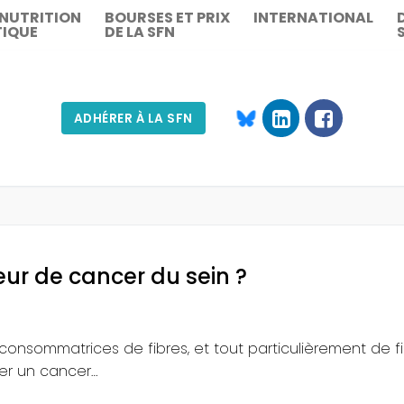
 NUTRITION
BOURSES ET PRIX
INTERNATIONAL
TIQUE
DE LA SFN
ADHÉRER À LA SFN
Rechercher :
teur de cancer du sein ?
onsommatrices de fibres, et tout particulièrement de f
per un cancer…