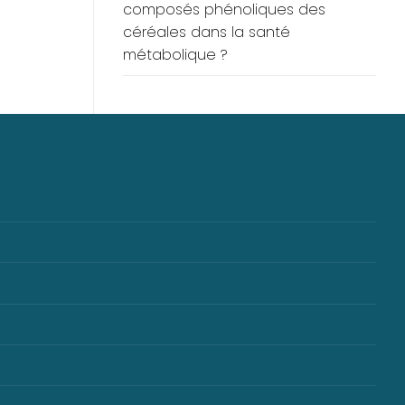
composés phénoliques des
céréales dans la santé
métabolique ?