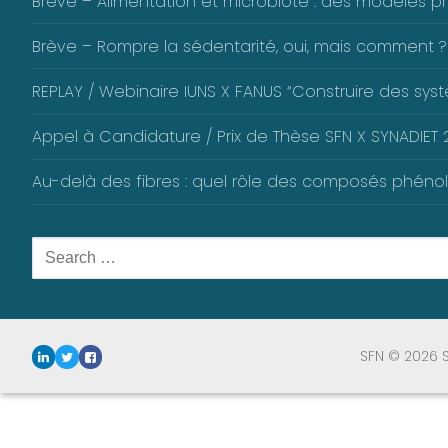
Brève – Alimentation et microbiote : des modèles pré
Brève – Rompre la sédentarité, oui, mais comment ?
REPLAY / Webinaire IUNS X FANUS “Construire des systè
Appel à Candidature / Prix de Thèse SFN X SYNADIET 2
Au-delà des fibres : quel rôle des composés phéno
Rechercher
:
SFN © 2026 