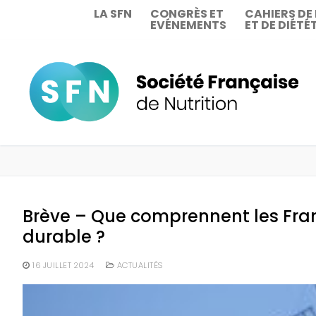
Aller
LA SFN
CONGRÈS ET
CAHIERS DE
EVÉNEMENTS
ET DE DIÉTÉ
au
contenu
Brève – Que comprennent les Fran
durable ?
16 JUILLET 2024
ACTUALITÉS