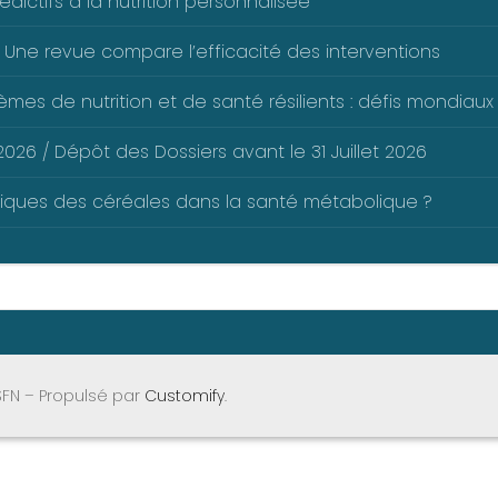
dictifs à la nutrition personnalisée
 Une revue compare l’efficacité des interventions
mes de nutrition et de santé résilients : défis mondiaux 
026 / Dépôt des Dossiers avant le 31 Juillet 2026
liques des céréales dans la santé métabolique ?
SFN – Propulsé par
Customify
.