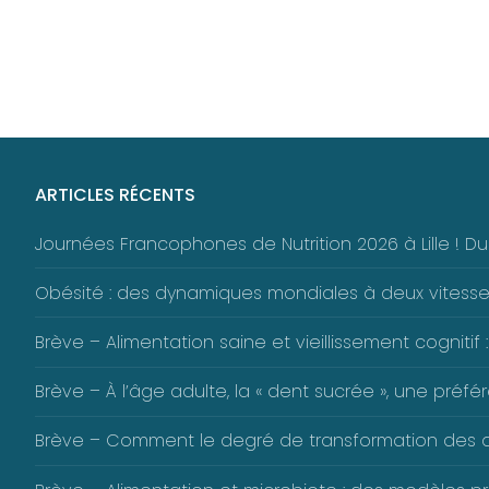
ARTICLES RÉCENTS
Journées Francophones de Nutrition 2026 à Lille ! 
Obésité : des dynamiques mondiales à deux vitess
Brève – Alimentation saine et vieillissement cognitif :
Brève – À l’âge adulte, la « dent sucrée », une pré
Brève – Comment le degré de transformation des alim