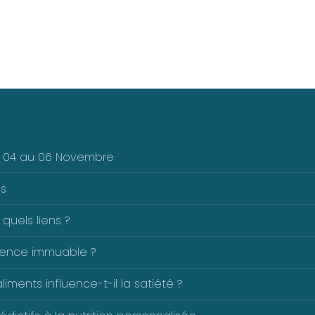
Du 04 au 06 Novembre
es
 quels liens ?
férence immuable ?
ents influence-t-il la satiété ?