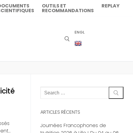
DOCUMENTS
OUTILS ET
REPLAY
SCIENTIFIQUES
RECOMMANDATIONS
ENGL
icité
Rechercher
:
ARTICLES RÉCENTS
osés
Journées Francophones de
ment…
Nutrition 2026 à Lille ! Du 04 au 06