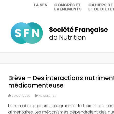
Aller
LA SFN
CONGRÈS ET
CAHIERS DE
EVÉNEMENTS
ET DE DIÉTÉ
au
contenu
Brève – Des interactions nutrimen
médicamenteuse
2 AOÛT 2020
NEWSLETTER
Le microbiote pourrait augmenter la toxicité de ce
alimentaires. Les mécanismes dépendraient des nut