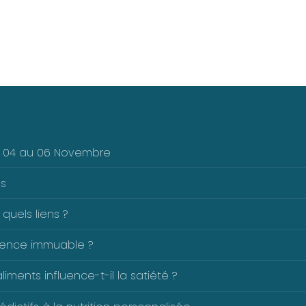
Du 04 au 06 Novembre
es
 quels liens ?
férence immuable ?
ents influence-t-il la satiété ?