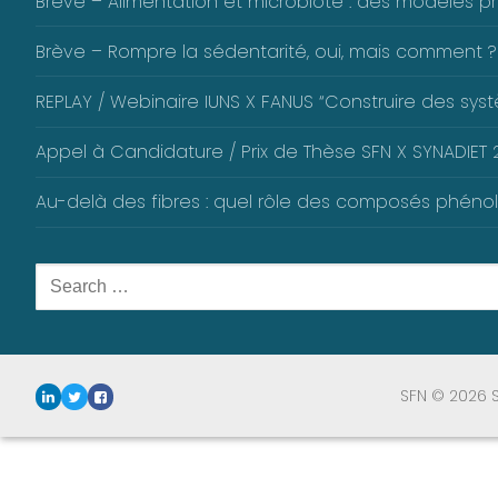
Brève – Alimentation et microbiote : des modèles pré
Brève – Rompre la sédentarité, oui, mais comment ?
REPLAY / Webinaire IUNS X FANUS “Construire des systè
Appel à Candidature / Prix de Thèse SFN X SYNADIET 2
Au-delà des fibres : quel rôle des composés phéno
Rechercher
:
SFN © 2026 