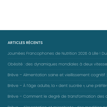
ARTICLES RÉCENTS
Journées Francophones de Nutrition 2026 à Lille ! 
Obésité : des dynamiques mondiales à deux vitess
Brève – Alimentation saine et vieillissement cognitif :
Brève – À l’âge adulte, la « dent sucrée », une pré
Brève – Comment le degré de transformation des alim