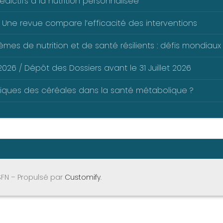
dictifs à la nutrition personnalisée
 Une revue compare l’efficacité des interventions
mes de nutrition et de santé résilients : défis mondiaux 
026 / Dépôt des Dossiers avant le 31 Juillet 2026
liques des céréales dans la santé métabolique ?
SFN – Propulsé par
Customify
.