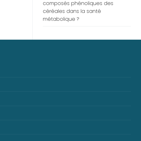
composés phénoliques des
céréales dans la santé
métabolique ?