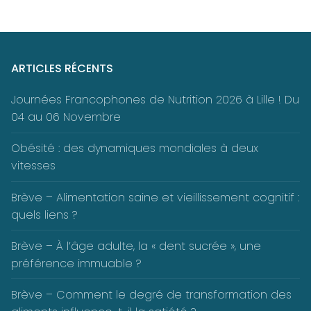
ARTICLES RÉCENTS
Journées Francophones de Nutrition 2026 à Lille ! Du
04 au 06 Novembre
Obésité : des dynamiques mondiales à deux
vitesses
Brève – Alimentation saine et vieillissement cognitif :
quels liens ?
Brève – À l’âge adulte, la « dent sucrée », une
préférence immuable ?
Brève – Comment le degré de transformation des