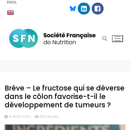
ENGL
Aller
au
contenu
Rechercher :
Brève – Le fructose qui se déverse
dans le côlon favorise-t-il le
développement de tumeurs ?
31 AOÛT 2022
ACTUALITÉS