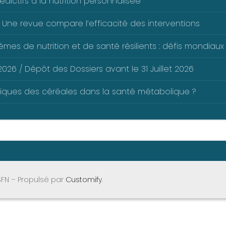
dictifs à la nutrition personnalisée
 Une revue compare l’efficacité des interventions
mes de nutrition et de santé résilients : défis mondiaux 
026 / Dépôt des Dossiers avant le 31 Juillet 2026
liques des céréales dans la santé métabolique ?
SFN – Propulsé par
Customify
.