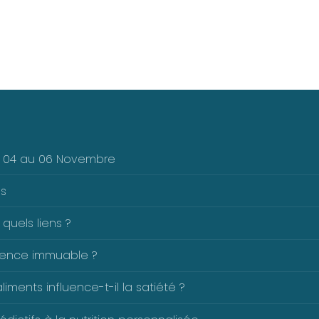
Du 04 au 06 Novembre
es
 quels liens ?
férence immuable ?
ents influence-t-il la satiété ?