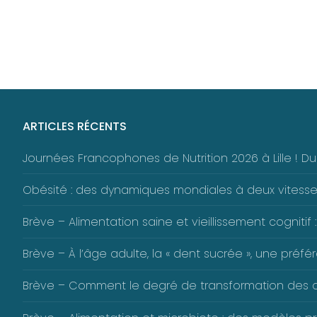
ARTICLES RÉCENTS
Journées Francophones de Nutrition 2026 à Lille ! 
Obésité : des dynamiques mondiales à deux vitess
Brève – Alimentation saine et vieillissement cognitif :
Brève – À l’âge adulte, la « dent sucrée », une pré
Brève – Comment le degré de transformation des alim