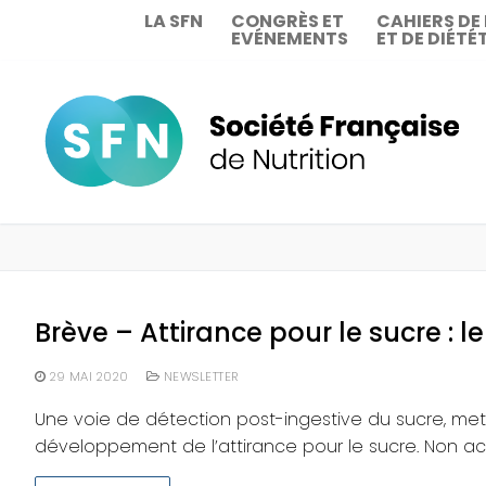
Aller
LA SFN
CONGRÈS ET
CAHIERS DE
EVÉNEMENTS
ET DE DIÉTÉ
au
contenu
Brève – Attirance pour le sucre : l
29 MAI 2020
NEWSLETTER
Une voie de détection post-ingestive du sucre, metta
développement de l’attirance pour le sucre. Non act