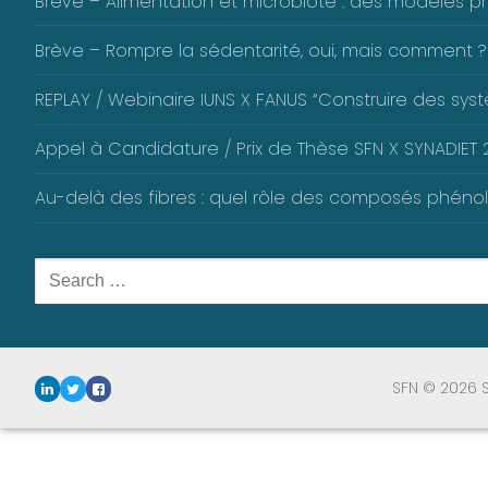
Brève – Alimentation et microbiote : des modèles pré
Brève – Rompre la sédentarité, oui, mais comment ?
REPLAY / Webinaire IUNS X FANUS “Construire des systè
Appel à Candidature / Prix de Thèse SFN X SYNADIET 2
Au-delà des fibres : quel rôle des composés phéno
Rechercher
:
SFN © 2026 