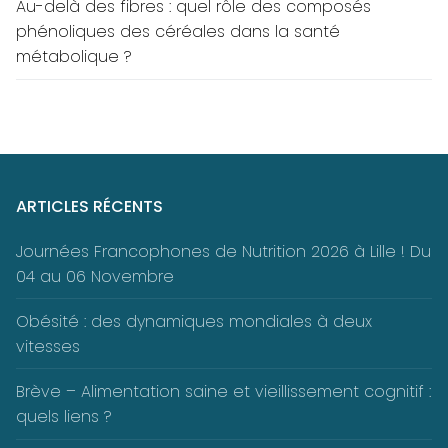
Au-delà des fibres : quel rôle des composés
phénoliques des céréales dans la santé
métabolique ?
ARTICLES RÉCENTS
Journées Francophones de Nutrition 2026 à Lille ! Du
04 au 06 Novembre
Obésité : des dynamiques mondiales à deux
vitesses
Brève – Alimentation saine et vieillissement cognitif :
quels liens ?