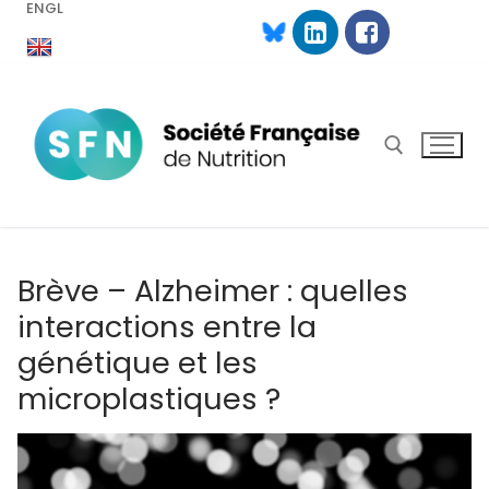
ENGL
Aller
au
contenu
Rechercher :
Brève – Alzheimer : quelles
interactions entre la
génétique et les
microplastiques ?