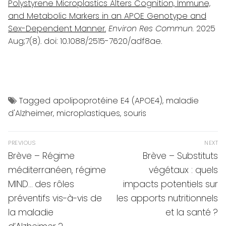
Polystyrene Microplastics Alters Cognition, Immune,
and Metabolic Markers in an APOE Genotype and
Sex-Dependent Manner.
Environ Res Commun.
2025
Aug;7(8). doi: 10.1088/2515-7620/adf8ae.
Tagged
apolipoprotéine E4 (APOE4)
,
maladie
d'Alzheimer
,
microplastiques
,
souris
Navigation
PREVIOUS
NEXT
de
Previous
Next
Brève – Régime
Brève – Substituts
post:
post:
l’article
méditerranéen, régime
végétaux : quels
MIND… des rôles
impacts potentiels sur
préventifs vis-à-vis de
les apports nutritionnels
la maladie
et la santé ?