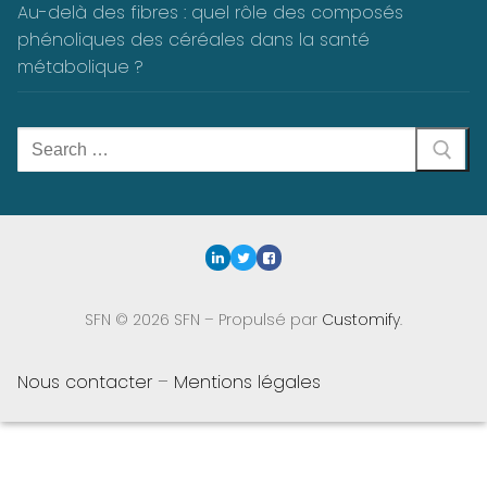
Au-delà des fibres : quel rôle des composés
phénoliques des céréales dans la santé
métabolique ?
Rechercher
:
SFN © 2026 SFN – Propulsé par
Customify
.
Nous contacter
–
Mentions légales