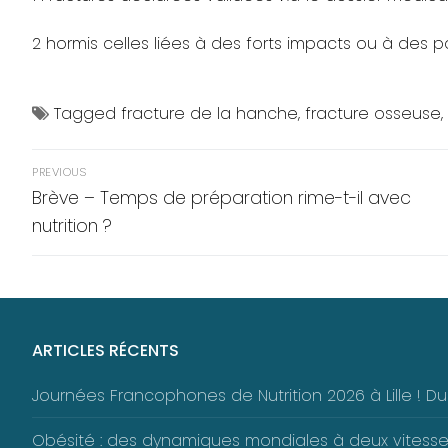
2
hormis celles liées à des forts impacts ou à des p
Tagged
fracture de la hanche
,
fracture osseuse
,
Navigation
PREVIOUS
de
Previous
Brève – Temps de préparation rime-t-il avec
post:
nutrition ?
l’article
ARTICLES RÉCENTS
Journées Francophones de Nutrition 2026 à Lille ! 
Obésité : des dynamiques mondiales à deux vitess