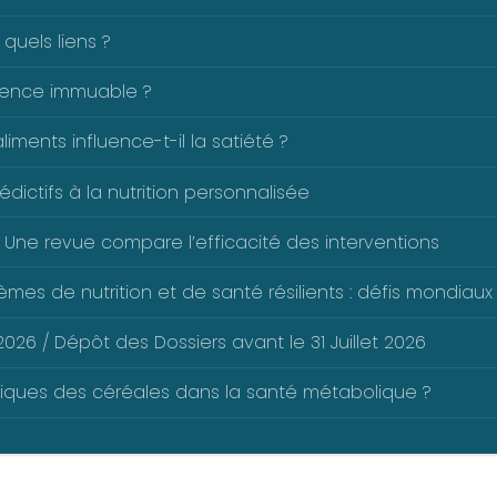
 quels liens ?
férence immuable ?
ents influence-t-il la satiété ?
dictifs à la nutrition personnalisée
 Une revue compare l’efficacité des interventions
mes de nutrition et de santé résilients : défis mondiaux 
026 / Dépôt des Dossiers avant le 31 Juillet 2026
liques des céréales dans la santé métabolique ?