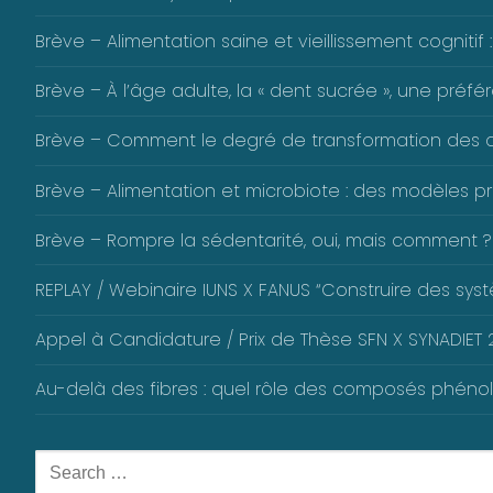
Brève – Alimentation saine et vieillissement cognitif :
Brève – À l’âge adulte, la « dent sucrée », une pré
Brève – Comment le degré de transformation des alim
Brève – Alimentation et microbiote : des modèles pré
Brève – Rompre la sédentarité, oui, mais comment ?
REPLAY / Webinaire IUNS X FANUS “Construire des systè
Appel à Candidature / Prix de Thèse SFN X SYNADIET 2
Au-delà des fibres : quel rôle des composés phéno
Rechercher
: