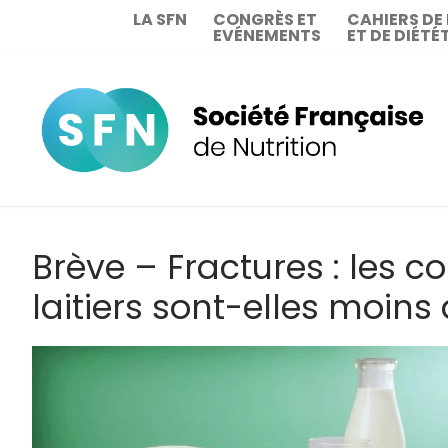
Aller
LA SFN
CONGRÈS ET
CAHIERS DE
EVÉNEMENTS
ET DE DIÉTÉ
au
contenu
Brève – Fractures : les 
laitiers sont-elles moins 