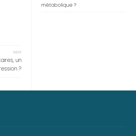
métabolique ?
NEXT
aires, un
ression ?