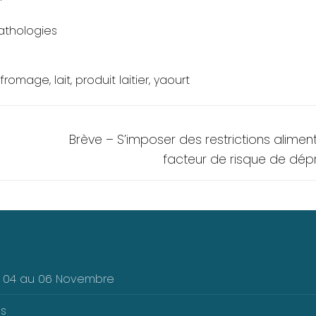
athologies
fromage
,
lait
,
produit laitier
,
yaourt
Next
Brève – S’imposer des restrictions aliment
post:
facteur de risque de dép
Du 04 au 06 Novembre
es