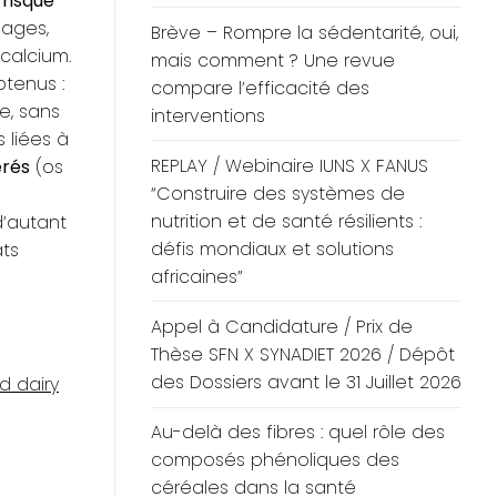
 risque
mages,
Brève – Rompre la sédentarité, oui,
calcium.
mais comment ? Une revue
btenus :
compare l’efficacité des
e, sans
interventions
 liées à
REPLAY / Webinaire IUNS X FANUS
érés
(os
“Construire des systèmes de
nutrition et de santé résilients :
d’autant
défis mondiaux et solutions
ats
africaines”
Appel à Candidature / Prix de
Thèse SFN X SYNADIET 2026 / Dépôt
des Dossiers avant le 31 Juillet 2026
d dairy
Au-delà des fibres : quel rôle des
composés phénoliques des
céréales dans la santé