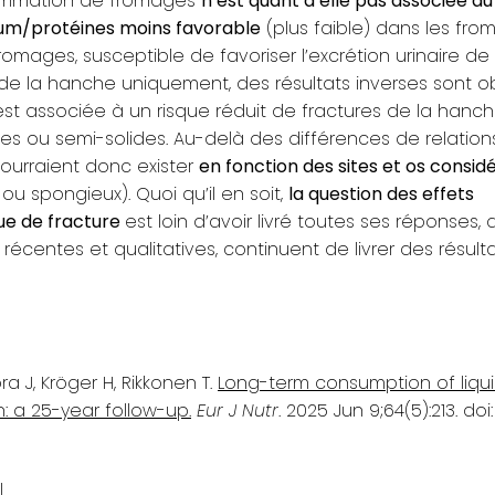
sommation de fromages
n’est quant à elle pas associée au
ium/protéines moins favorable
(plus faible) dans les fro
mages, susceptible de favoriser l’excrétion urinaire de 
de la hanche uniquement, des résultats inverses sont o
st associée à un risque réduit de fractures de la hanch
ides ou semi-solides. Au-delà des différences de relations
pourraient donc exister
en fonction des sites et os consid
u spongieux). Quoi qu’il en soit,
la question des effets
que de fracture
est loin d’avoir livré toutes ses réponses, 
récentes et qualitatives, continuent de livrer des résult
a J, Kröger H, Rikkonen T.
Long-term consumption of liqui
: a 25-year follow-up.
Eur J Nutr
. 2025 Jun 9;64(5):213. doi:
l