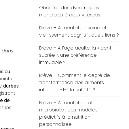
Obésité : des dynamiques
mondiales à deux vitesses
Brève – Alimentation saine et
vieillissement cognitif : quels liens ?
Brève – À l’âge adulte, la « dent
t dans
sucrée », une préférence
immuable ?
is du
Brève – Comment le degré de
points
transformation des aliments
es
durées
influence-t-il la satiété ?
istrant
ue de
Brève – Alimentation et
z les
microbiote : des modèles
prédictifs à la nutrition
personnalisée