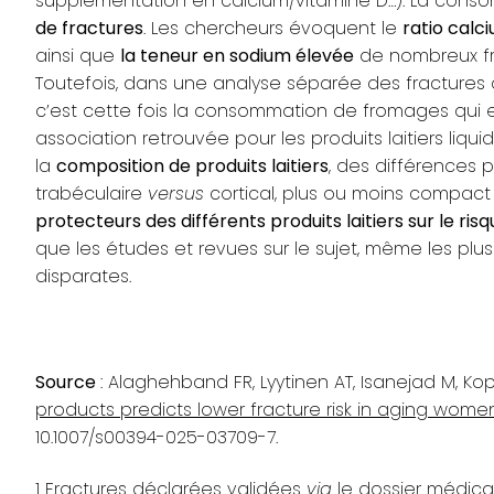
supplémentation en calcium/vitamine D…). La con
de fractures
. Les chercheurs évoquent le
ratio calc
ainsi que
la teneur en sodium élevée
de nombreux fro
Toutefois, dans une analyse séparée des fractures 
c’est cette fois la consommation de fromages qui e
association retrouvée pour les produits laitiers liqu
la
composition de produits laitiers
, des différences 
trabéculaire
versus
cortical, plus ou moins compact o
protecteurs des différents produits laitiers sur le ris
que les études et revues sur le sujet, même les plus 
disparates.
Source
: Alaghehband FR, Lyytinen AT, Isanejad M, Kopr
products predicts lower fracture risk in aging women
10.1007/s00394-025-03709-7.
1
Fractures déclarées validées
via
le dossier médica