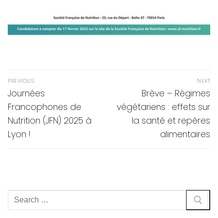
Navigation
PREVIOUS
NEXT
de
Previous
Next
Journées
Brève – Régimes
post:
post:
l’article
Francophones de
végétariens : effets sur
Nutrition (JFN) 2025 à
la santé et repères
Lyon !
alimentaires
Rechercher
: