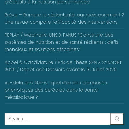
prédictifs à la nutrition personnalisée
Brève – Rompre la sédentarité, oui, mais comment ?
Une revue compare l’efficacité des interventions
REPLAY / Webinaire IUNS X FANUS “Construire des
systèmes de nutrition et de santé résilients : défis
mondiaux et solutions africaines”
Appel à Candidature / Prix de Thèse SFN X SYNADIET
2026 / Dépôt des Dossiers avant le 31 Juillet 2026
Au-delà des fibres : quel rôle des composés
phénoliques des céréales dans la santé
métabolique ?
Rechercher
: