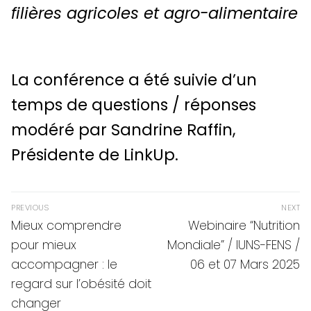
filières agricoles et agro-alimentaire
La conférence a été suivie d’un
temps de questions / réponses
modéré par Sandrine Raffin,
Présidente de LinkUp.
Navigation
PREVIOUS
NEXT
de
Previous
Next
Mieux comprendre
Webinaire “Nutrition
post:
post:
l’article
pour mieux
Mondiale” / IUNS-FENS /
accompagner : le
06 et 07 Mars 2025
regard sur l’obésité doit
changer