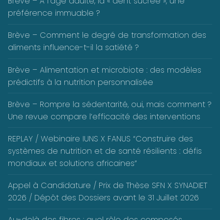
Brève – À l’âge adulte, la « dent sucrée », une
préférence immuable ?
Brève – Comment le degré de transformation des
aliments influence-t-il la satiété ?
Brève – Alimentation et microbiote : des modèles
prédictifs à la nutrition personnalisée
Brève – Rompre la sédentarité, oui, mais comment ?
Une revue compare l’efficacité des interventions
REPLAY / Webinaire IUNS X FANUS “Construire des
systèmes de nutrition et de santé résilients : défis
mondiaux et solutions africaines”
Appel à Candidature / Prix de Thèse SFN X SYNADIET
2026 / Dépôt des Dossiers avant le 31 Juillet 2026
Au-delà des fibres : quel rôle des composés