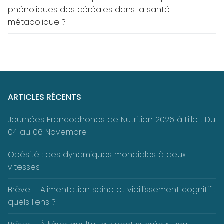
phénoliques des céréales dans la santé
métabolique ?
ARTICLES RÉCENTS
Journées Francophones de Nutrition 2026 à Lille ! Du
04 au 06 Novembre
Obésité : des dynamiques mondiales à deux
vitesses
Brève – Alimentation saine et vieillissement cognitif :
quels liens ?