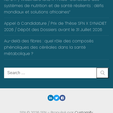
systèmes de nutrition et de santé résilients : défis
mondiaux et solutions africaines”
Appel à Candidature / Prix de Thèse SFN X SYNADIET
2026 / Dépôt des Dossiers avant le 31 Juillet 2026
Au-delà des fibres : quel rôle des composés
phénoliques des céréales dans la santé
métabolique ?
Rechercher
:
SFN © 2026 SFN – Propulsé par
Customify
.