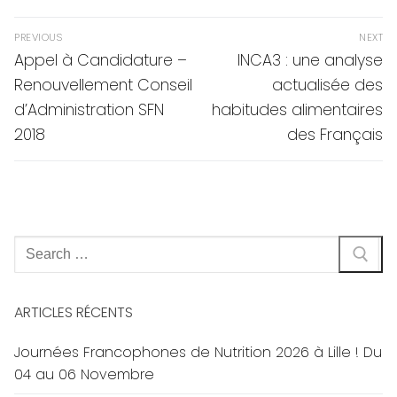
Navigation
PREVIOUS
NEXT
de
Previous
Next
Appel à Candidature –
INCA3 : une analyse
post:
post:
l’article
Renouvellement Conseil
actualisée des
d’Administration SFN
habitudes alimentaires
2018
des Français
Rechercher
:
ARTICLES RÉCENTS
Journées Francophones de Nutrition 2026 à Lille ! Du
04 au 06 Novembre