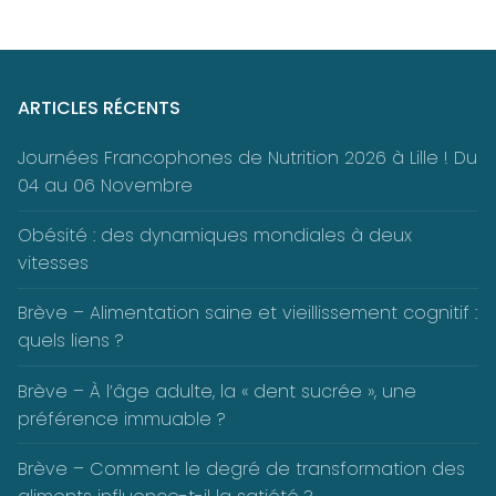
ARTICLES RÉCENTS
Journées Francophones de Nutrition 2026 à Lille ! Du
04 au 06 Novembre
Obésité : des dynamiques mondiales à deux
vitesses
Brève – Alimentation saine et vieillissement cognitif :
quels liens ?
Brève – À l’âge adulte, la « dent sucrée », une
préférence immuable ?
Brève – Comment le degré de transformation des