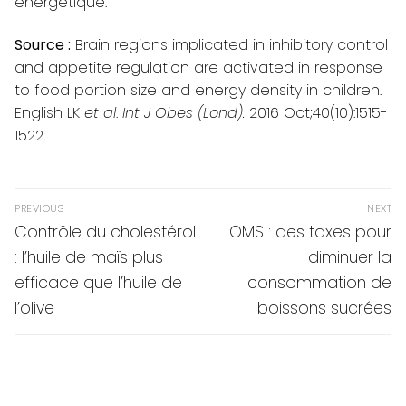
énergétique.
Source :
Brain regions implicated in inhibitory control
and appetite regulation are activated in response
to food portion size and energy density in children
.
English LK
et al
.
Int J Obes (Lond).
2016 Oct;40(10):1515-
1522.
Navigation
PREVIOUS
NEXT
de
Previous
Next
Contrôle du cholestérol
OMS : des taxes pour
post:
post:
l’article
: l’huile de maïs plus
diminuer la
efficace que l’huile de
consommation de
l’olive
boissons sucrées