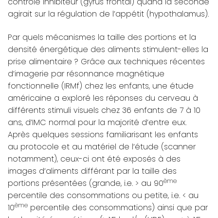
contrôle inhibiteur (gyrus frontal) quand la seconde
agirait sur la régulation de l’appétit (hypothalamus).
Par quels mécanismes la taille des portions et la
densité énergétique des aliments stimulent-elles la
prise alimentaire ? Grâce aux techniques récentes
d’imagerie par résonnance magnétique
fonctionnelle (IRMf) chez les enfants, une étude
américaine a exploré les réponses du cerveau à
différents stimuli visuels chez 36 enfants de 7 à 10
ans, d’IMC normal pour la majorité d’entre eux.
Après quelques sessions familiarisant les enfants
au protocole et au matériel de l’étude (scanner
notamment), ceux-ci ont été exposés à des
images d’aliments différant par la taille des
ème
portions présentées (grande, i.e. > au 90
percentile des consommations ou petite, i.e. < au
ème
10
percentile des consommations) ainsi que par