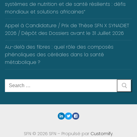
systèmes de nutrition et de santé résilients : défis
mondiaux et solutions africaines”
Appel à Candidature / Prix de Thèse SFN X SYNADIET
2026 / Dépôt des Dossiers avant le 31 Juillet 2026
Au-delà des fibres : quel rôle des composés
phénoliques des céréales dans la santé
métabolique ?
Rechercher
:
SFN © 2026 SFN – Propulsé par
Customify
.