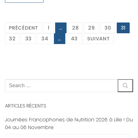
Navigation
PRÉCÉDENT
1
…
28
29
30
31
des
32
33
34
…
43
SUIVANT
articles
Rechercher
:
ARTICLES RÉCENTS
Journées Francophones de Nutrition 2026 à Lille ! Du
04 au 06 Novembre