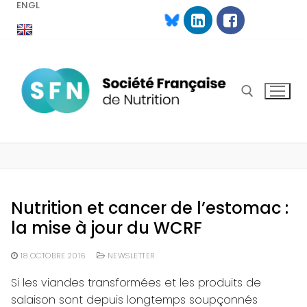
ENGL
Aller
au
contenu
Rechercher :
Nutrition et cancer de l’estomac :
la mise à jour du WCRF
18 OCTOBRE 2016
NEWSLETTER
Si les viandes transformées et les produits de
salaison sont depuis longtemps soupçonnés