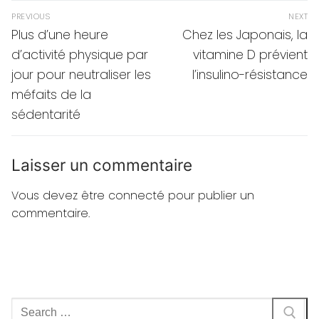
Navigation
PREVIOUS
NEXT
de
Previous
Next
Plus d’une heure
Chez les Japonais, la
post:
post:
l’article
d’activité physique par
vitamine D prévient
jour pour neutraliser les
l’insulino-résistance
méfaits de la
sédentarité
Laisser un commentaire
Vous devez
être connecté
pour publier un
commentaire.
Rechercher