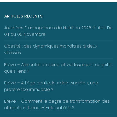
ARTICLES RÉCENTS
Journées Francophones de Nutrition 2026 à Lille ! Du
04 au 06 Novembre
Obésité : des dynamiques mondiales à deux
vitesses
Brève – Alimentation saine et vieillissement cognitif :
quels liens ?
Brève – À l’âge adulte, la « dent sucrée », une
préférence immuable ?
Brève – Comment le degré de transformation des
aliments influence-t-il la satiété ?