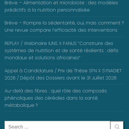
Brève – Alimentation et microbiote : des modèles
prédictifs à la nutrition personnalisée
Brève – Rompre la sédentarité, oui, mais comment ?
Une revue compare l’efficacité des interventions
REPLAY / Webinaire IUNS X FANUS “Construire des
systèmes de nutrition et de santé résilients : défis
mondiaux et solutions africaines”
Appel à Candidature / Prix de Thèse SFN X SYNADIET
2026 / Dépôt des Dossiers avant le 31 Juillet 2026
Au-delà des fibres : quel rôle des composés
phénoliques des céréales dans la santé
métabolique ?
Rechercher