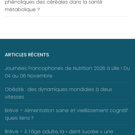
phénoliques des céréales dans la santé
métabolique ?
ARTICLES RÉCENTS
Journées Francophones de Nutrition 2026 à Lille ! Du
04 au 06 Novembre
Obésité : des dynamiques mondiales à deux
vitesses
Brève – Alimentation saine et vieillissement cognitif :
quels liens ?
Brève – À l’âge adulte, la « dent sucrée », une