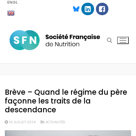
ENGL
Aller
au
contenu
Rechercher :
Brève – Quand le régime du père
façonne les traits de la
descendance
16 JUILLET 2024
ACTUALITÉS