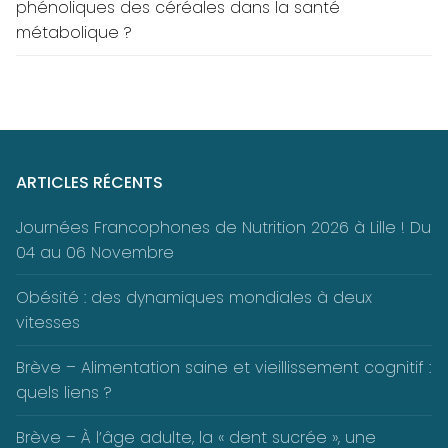
phénoliques des céréales dans la santé
métabolique ?
ARTICLES RÉCENTS
Journées Francophones de Nutrition 2026 à Lille ! Du
04 au 06 Novembre
Obésité : des dynamiques mondiales à deux
vitesses
Brève – Alimentation saine et vieillissement cognitif :
quels liens ?
Brève – À l’âge adulte, la « dent sucrée », une