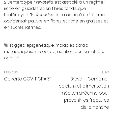
2
L’entérotype
Prevotella
est associé à un régime
riche en glucides et en fibres tandis que
l’entérotype
Bacteroides
est associé à un “régime
occidental” pauvre en fibres et riche en graisses et
en sucres raffinés.
Tagged
épigénétique
,
maladies cardio-
métaboliques
,
microbiote
,
nutrition personnalisée
,
obésité
Navigation
PREVIOUS
NEXT
de
Previous
Next
Cohorte COV-POPART
Brève – Combiner
post:
post:
l’article
calcium et alimentation
méditerranéenne pour
prévenir les fractures
de la hanche