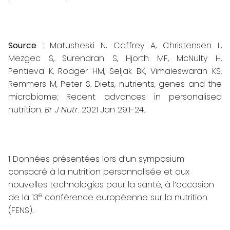
Source
: Matusheski N, Caffrey A, Christensen L,
Mezgec S, Surendran S, Hjorth MF, McNulty H,
Pentieva K, Roager HM, Seljak BK, Vimaleswaran KS,
Remmers M, Peter S.
Diets, nutrients, genes and the
microbiome: Recent advances in personalised
nutrition.
Br J Nutr
. 2021 Jan 29:1-24.
1
Données présentées lors d’un symposium
consacré à la nutrition personnalisée et aux
nouvelles technologies pour la santé, à l’occasion
e
de la 13
conférence européenne sur la nutrition
(FENS).