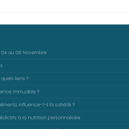
Du 04 au 06 Novembre
es
 quels liens ?
férence immuable ?
ents influence-t-il la satiété ?
dictifs à la nutrition personnalisée