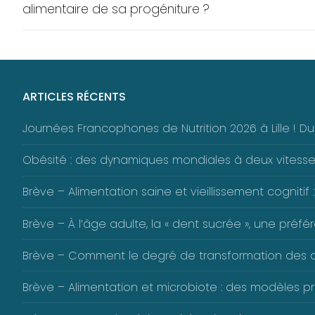
l’article
alimentaire de sa progéniture ?
ARTICLES RÉCENTS
Journées Francophones de Nutrition 2026 à Lille ! 
Obésité : des dynamiques mondiales à deux vitess
Brève – Alimentation saine et vieillissement cognitif :
Brève – À l’âge adulte, la « dent sucrée », une pré
Brève – Comment le degré de transformation des alim
Brève – Alimentation et microbiote : des modèles pré