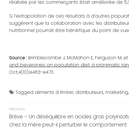
réalisée par les commerçants était améliorée de 5,3
Si l’extrapolation de ces résultats à d’autres popul
suggèrent que la collaboration avec les distributeur
nutritionnel pourrait être bénéfique du point de vue 
Source :
Brimblecombe J, McMahon E, Ferguson M,
et
and beverages on population diet: a pragmatic rand
Oct;4(10):e463-e473.
Tagged
aliments à limiter
,
distributeurs
,
marketing
Navigation
PREVIOUS
de
Previous
Brève – Un déséquilibre en acides gras polyinsat
post:
chez la mère peut-il perturber le comportement