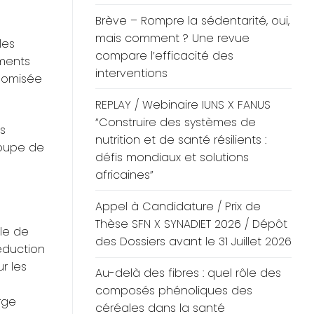
Brève – Rompre la sédentarité, oui,
mais comment ? Une revue
les
compare l’efficacité des
ements
interventions
ndomisée
REPLAY / Webinaire IUNS X FANUS
“Construire des systèmes de
es
nutrition et de santé résilients :
roupe de
défis mondiaux et solutions
africaines”
Appel à Candidature / Prix de
Thèse SFN X SYNADIET 2026 / Dépôt
ale de
des Dossiers avant le 31 Juillet 2026
éduction
r les
Au-delà des fibres : quel rôle des
composés phénoliques des
rge
céréales dans la santé