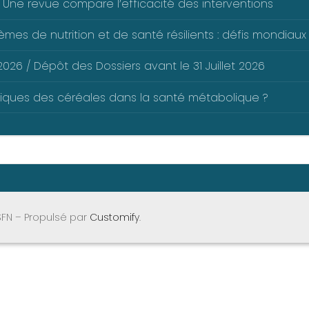
 Une revue compare l’efficacité des interventions
mes de nutrition et de santé résilients : défis mondiaux 
026 / Dépôt des Dossiers avant le 31 Juillet 2026
liques des céréales dans la santé métabolique ?
SFN – Propulsé par
Customify
.