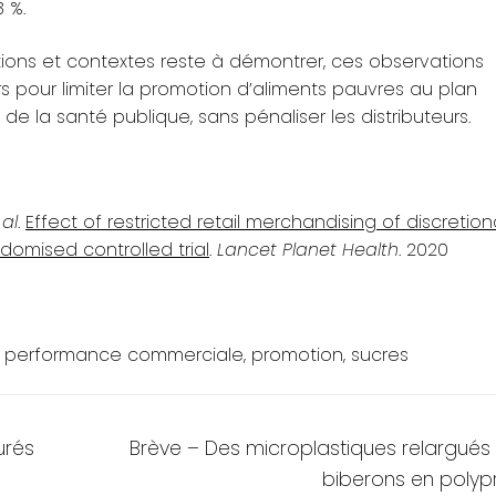
 %.
ations et contextes reste à démontrer, ces observations
s pour limiter la promotion d’aliments pauvres au plan
de la santé publique, sans pénaliser les distributeurs.
 al
.
Effect of restricted retail merchandising of discretio
omised controlled trial
.
Lancet Planet Health
. 2020
,
performance commerciale
,
promotion
,
sucres
Next
urés
Brève – Des microplastiques relargués
post:
biberons en polyp