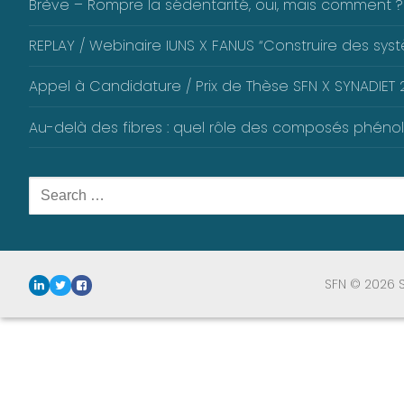
Brève – Rompre la sédentarité, oui, mais comment ?
REPLAY / Webinaire IUNS X FANUS “Construire des systè
Appel à Candidature / Prix de Thèse SFN X SYNADIET 2
Au-delà des fibres : quel rôle des composés phéno
Rechercher
:
SFN © 2026 