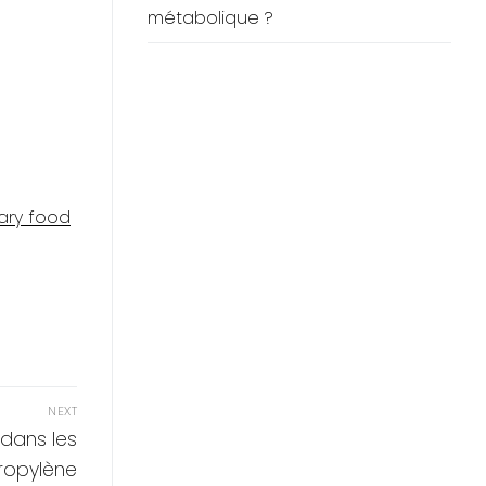
métabolique ?
nary food
NEXT
 dans les
ropylène