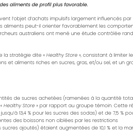
es aliments de profil plus favorable.
uvent l’objet d’achats impulsifs largement influencés par 
els aliments peut-il orienter favorablement les comport
ercheurs australiens ont mené une étude contrôlée ra
 la stratégie dite «
Healthy Store
», consistant à limiter l
s et aliments riches en sucres, gras, et/ou sel, et un g
quantités de sucres achetées (ramenées à la quantité tot
 «
Healthy Store
» par rapport au groupe témoin. Cette r
 jusqu’à 13,4 % pour les sucres des sodas) et de 7,5 % pou
entes des boissons non ciblées par les restrictions
 sucres ajoutés) étaient augmentées de 10,1 % et la ma