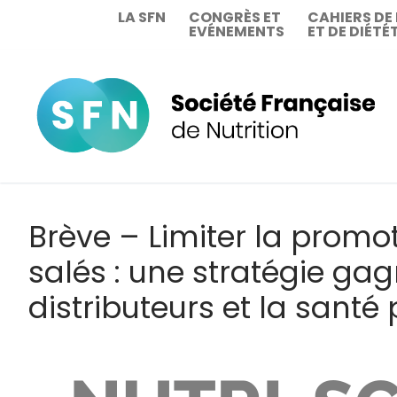
Aller
LA SFN
CONGRÈS ET
CAHIERS DE
EVÉNEMENTS
ET DE DIÉTÉ
au
contenu
Brève – Limiter la promo
salés : une stratégie g
distributeurs et la santé