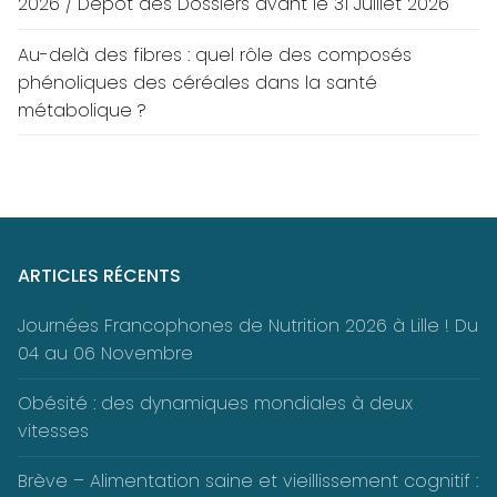
2026 / Dépôt des Dossiers avant le 31 Juillet 2026
Au-delà des fibres : quel rôle des composés
phénoliques des céréales dans la santé
métabolique ?
ARTICLES RÉCENTS
Journées Francophones de Nutrition 2026 à Lille ! Du
04 au 06 Novembre
Obésité : des dynamiques mondiales à deux
vitesses
Brève – Alimentation saine et vieillissement cognitif :