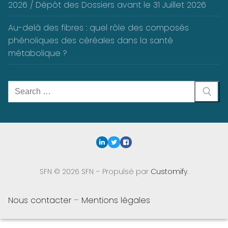
2026 / Dépôt des Dossiers avant le 31 Juillet 2026
Au-delà des fibres : quel rôle des composés
phénoliques des céréales dans la santé
métabolique ?
Rechercher
:
SFN © 2026 SFN – Propulsé par
Customify
.
Nous contacter
–
Mentions légales