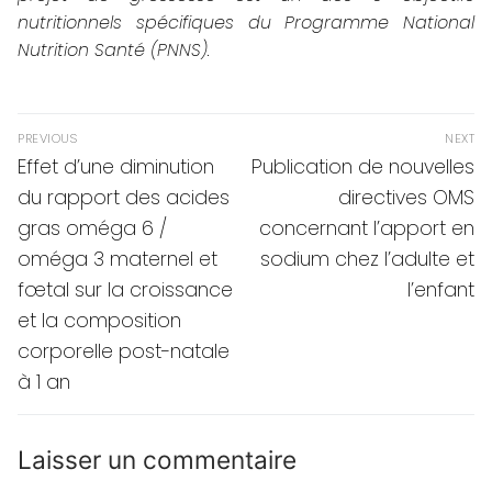
nutritionnels spécifiques du Programme National
Nutrition Santé (PNNS).
Navigation
PREVIOUS
NEXT
de
Previous
Next
Effet d’une diminution
Publication de nouvelles
post:
post:
l’article
du rapport des acides
directives OMS
gras oméga 6 /
concernant l’apport en
oméga 3 maternel et
sodium chez l’adulte et
fœtal sur la croissance
l’enfant
et la composition
corporelle post-natale
à 1 an
Laisser un commentaire