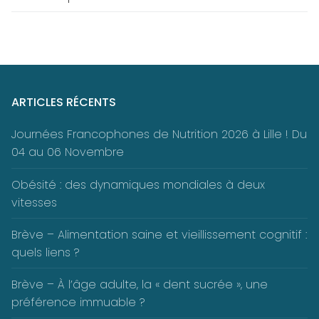
ARTICLES RÉCENTS
Journées Francophones de Nutrition 2026 à Lille ! Du
04 au 06 Novembre
Obésité : des dynamiques mondiales à deux
vitesses
Brève – Alimentation saine et vieillissement cognitif :
quels liens ?
Brève – À l’âge adulte, la « dent sucrée », une
préférence immuable ?