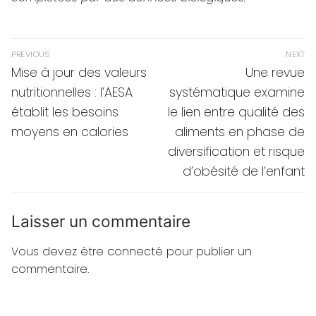
Navigation
PREVIOUS
NEXT
de
Previous
Next
Mise à jour des valeurs
Une revue
post:
post:
l’article
nutritionnelles : l’AESA
systématique examine
établit les besoins
le lien entre qualité des
moyens en calories
aliments en phase de
diversification et risque
d’obésité de l’enfant
Laisser un commentaire
Vous devez
être connecté
pour publier un
commentaire.