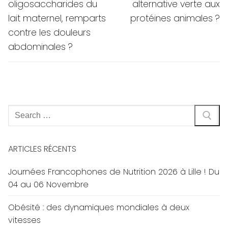
post:
post:
l’article
oligosaccharides du
alternative verte aux
lait maternel, remparts
protéines animales ?
contre les douleurs
abdominales ?
Rechercher
:
ARTICLES RÉCENTS
Journées Francophones de Nutrition 2026 à Lille ! Du
04 au 06 Novembre
Obésité : des dynamiques mondiales à deux
vitesses