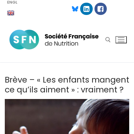
ENGL
Aller
au
contenu
Rechercher :
Brève – « Les enfants mangent
ce qu’ils aiment » : vraiment ?