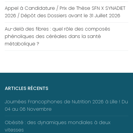
Appel à Candidature / Prix de Thèse SFN X SYNADIET
2026 / Dépôt des Dossiers avant le 31 Juillet 2026
Au-delà des fibres : quel rôle des composés
phénoliques des céréales dans la santé
métabolique ?
ARTICLES RÉCENTS
Journées Francophones de Nutrition 2026 à Lille ! Du
04 au 06 Novembre
Obésité : des dynamiques mondiales à deux
vitesses