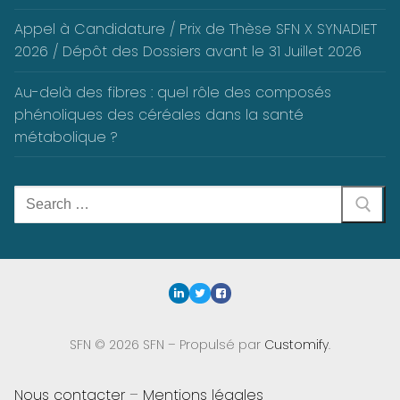
Appel à Candidature / Prix de Thèse SFN X SYNADIET
2026 / Dépôt des Dossiers avant le 31 Juillet 2026
Au-delà des fibres : quel rôle des composés
phénoliques des céréales dans la santé
métabolique ?
Rechercher
:
SFN © 2026 SFN – Propulsé par
Customify
.
Nous contacter
–
Mentions légales