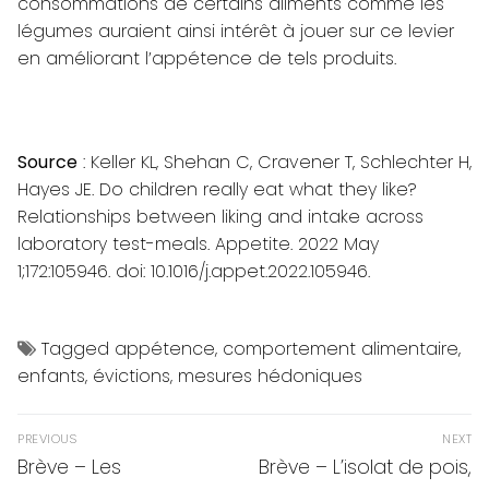
consommations de certains aliments comme les
légumes auraient ainsi intérêt à jouer sur ce levier
en améliorant l’appétence de tels produits.
Source
: Keller KL, Shehan C, Cravener T, Schlechter H,
Hayes JE.
Do children really eat what they like?
Relationships between liking and intake across
laboratory test-meals.
Appetite.
2022 May
1;172:105946. doi: 10.1016/j.appet.2022.105946.
Tagged
appétence
,
comportement alimentaire
,
enfants
,
évictions
,
mesures hédoniques
Navigation
PREVIOUS
NEXT
de
Previous
Next
Brève – Les
Brève – L’isolat de pois,