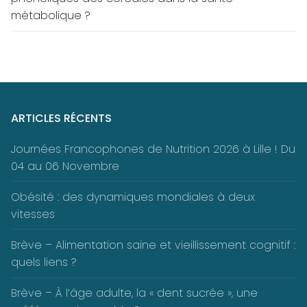
métabolique ?
ARTICLES RÉCENTS
Journées Francophones de Nutrition 2026 à Lille ! Du
04 au 06 Novembre
Obésité : des dynamiques mondiales à deux
vitesses
Brève – Alimentation saine et vieillissement cognitif :
quels liens ?
Brève – À l’âge adulte, la « dent sucrée », une