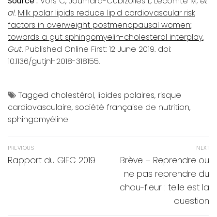
Source :
Vors C, Joumard-Cubizolles L, Lecomte M,
et
al
.
Milk polar lipids reduce lipid cardiovascular risk
factors in overweight postmenopausal women:
towards a gut sphingomyelin-cholesterol interplay.
Gut
. Published Online First: 12 June 2019. doi:
10.1136/gutjnl-2018-318155.
Tagged
cholestérol
,
lipides polaires
,
risque
cardiovasculaire
,
société française de nutrition
,
sphingomyéline
Navigation
PREVIOUS
NEXT
de
Previous
Next
Rapport du GIEC 2019
Brève – Reprendre ou
post:
post:
l’article
ne pas reprendre du
chou-fleur : telle est la
question