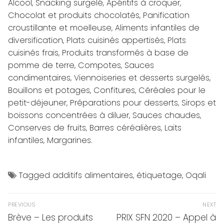
Alcool, Snacking surgelé, Apéritifs à croquer,
Chocolat et produits chocolatés, Panification
croustillante et moelleuse, Aliments infantiles de
diversification, Plats cuisinés appertisés, Plats
cuisinés frais, Produits transformés à base de
pomme de terre, Compotes, Sauces
condimentaires, Viennoiseries et desserts surgelés,
Bouillons et potages, Confitures, Céréales pour le
petit-déjeuner, Préparations pour desserts, Sirops et
boissons concentrées à diluer, Sauces chaudes,
Conserves de fruits, Barres céréalières, Laits
infantiles, Margarines.
Tagged
additifs alimentaires
,
étiquetage
,
Oqali
Navigation
PREVIOUS
NEXT
de
Previous
Next
Brève – Les produits
PRIX SFN 2020 – Appel à