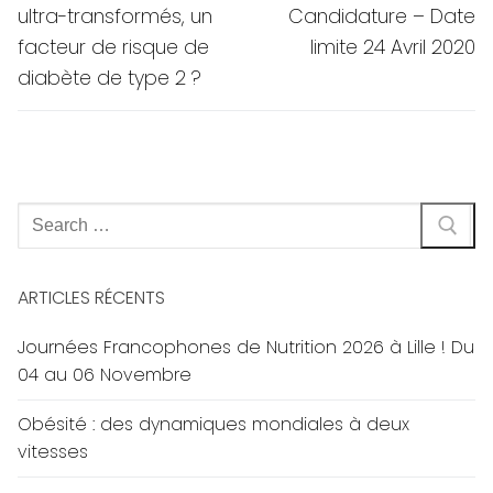
post:
post:
l’article
ultra-transformés, un
Candidature – Date
facteur de risque de
limite 24 Avril 2020
diabète de type 2 ?
Rechercher
:
ARTICLES RÉCENTS
Journées Francophones de Nutrition 2026 à Lille ! Du
04 au 06 Novembre
Obésité : des dynamiques mondiales à deux
vitesses