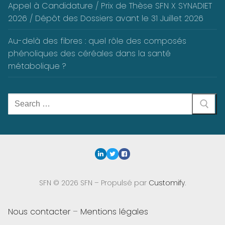
Appel à Candidature / Prix de Thèse SFN X SYNADIET
2026 / Dépôt des Dossiers avant le 31 Juillet 2026
Au-delà des fibres : quel rôle des composés
phénoliques des céréales dans la santé
métabolique ?
Rechercher
:
SFN © 2026 SFN – Propulsé par
Customify
.
Nous contacter
–
Mentions légales