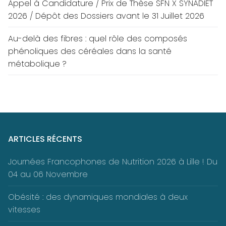
Appel à Candidature / Prix de Thèse SFN X SYNADIET
2026 / Dépôt des Dossiers avant le 31 Juillet 2026
Au-delà des fibres : quel rôle des composés
phénoliques des céréales dans la santé
métabolique ?
ARTICLES RÉCENTS
Journées Francophones de Nutrition 2026 à Lille ! Du
04 au 06 Novembre
Obésité : des dynamiques mondiales à deux
vitesses