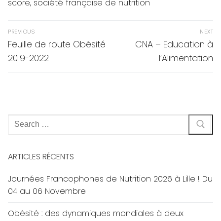
score
,
société française de nutrition
Navigation
PREVIOUS
NEXT
de
Previous
Next
Feuille de route Obésité
CNA – Education à
post:
post:
l’article
2019-2022
l’Alimentation
Rechercher
:
ARTICLES RÉCENTS
Journées Francophones de Nutrition 2026 à Lille ! Du
04 au 06 Novembre
Obésité : des dynamiques mondiales à deux