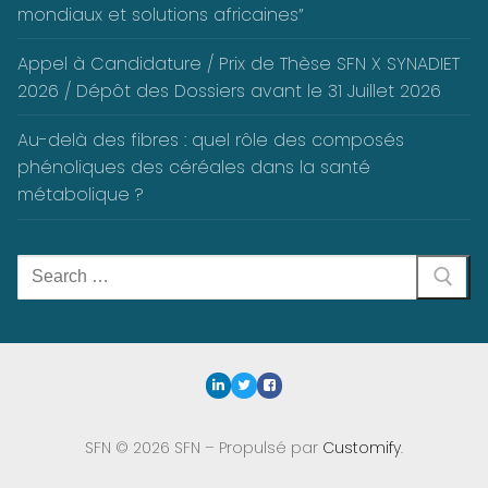
mondiaux et solutions africaines”
Appel à Candidature / Prix de Thèse SFN X SYNADIET
2026 / Dépôt des Dossiers avant le 31 Juillet 2026
Au-delà des fibres : quel rôle des composés
phénoliques des céréales dans la santé
métabolique ?
Rechercher
:
SFN © 2026 SFN – Propulsé par
Customify
.