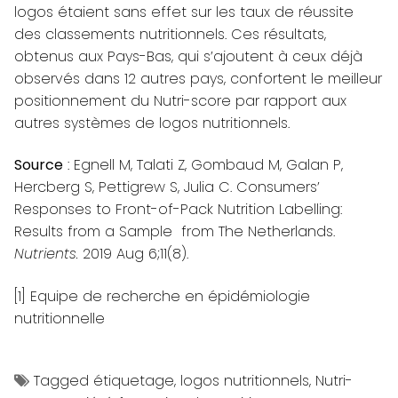
logos étaient sans effet sur les taux de réussite
des classements nutritionnels. Ces résultats,
obtenus aux Pays-Bas, qui s’ajoutent à ceux déjà
observés dans 12 autres pays, confortent le meilleur
positionnement du Nutri-score par rapport aux
autres systèmes de logos nutritionnels.
Source
: Egnell M, Talati Z, Gombaud M, Galan P,
Hercberg S, Pettigrew S, Julia C.
Consumers’
Responses to Front-of-Pack Nutrition Labelling:
Results from a Sample from The Netherlands
.
Nutrients.
2019 Aug 6;11(8).
[1]
Equipe de recherche en épidémiologie
nutritionnelle
Tagged
étiquetage
,
logos nutritionnels
,
Nutri-